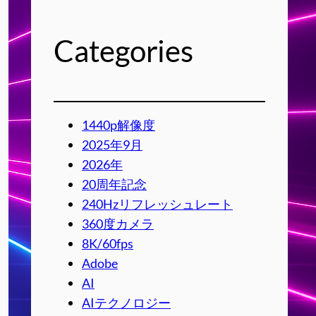
Categories
1440p解像度
2025年9月
2026年
20周年記念
240Hzリフレッシュレート
360度カメラ
8K/60fps
Adobe
AI
AIテクノロジー