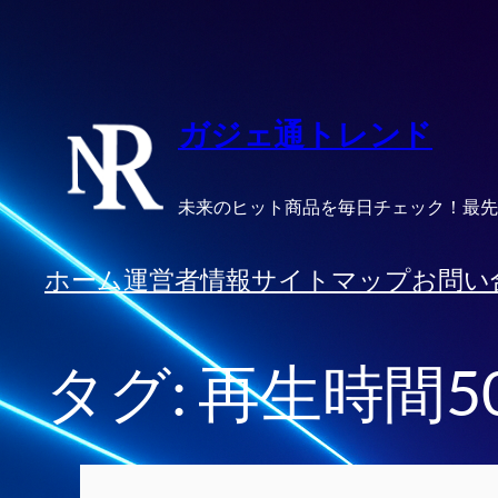
内
容
を
ス
ガジェ通トレンド
キ
ッ
未来のヒット商品を毎日チェック！最先
プ
ホーム
運営者情報
サイトマップ
お問い
タグ:
再生時間5