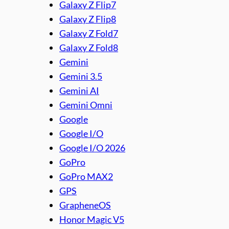
Galaxy Z Flip7
Galaxy Z Flip8
Galaxy Z Fold7
Galaxy Z Fold8
Gemini
Gemini 3.5
Gemini AI
Gemini Omni
Google
Google I/O
Google I/O 2026
GoPro
GoPro MAX2
GPS
GrapheneOS
Honor Magic V5