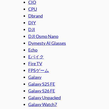
CIO
CPU
Dbrand
DIY
DJI
DJI Osmo Nano
Dymesty AI Glasses
Echo
Eバイク
Fire TV
FPSゲーム
Galaxy
Galaxy S25 FE
Galaxy S26 FE
Galaxy Unpacked
Galaxy Watch7