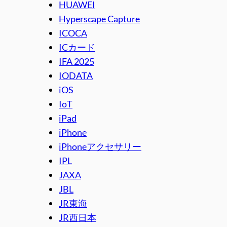
HUAWEI
Hyperscape Capture
ICOCA
ICカード
IFA 2025
IODATA
iOS
IoT
iPad
iPhone
iPhoneアクセサリー
IPL
JAXA
JBL
JR東海
JR西日本