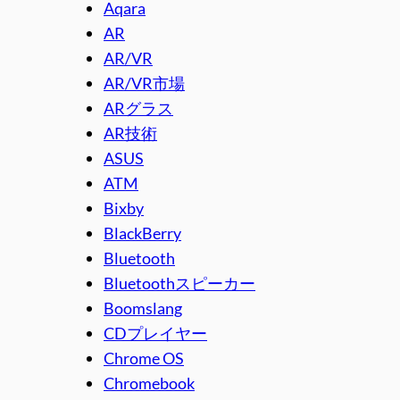
Aqara
AR
AR/VR
AR/VR市場
ARグラス
AR技術
ASUS
ATM
Bixby
BlackBerry
Bluetooth
Bluetoothスピーカー
Boomslang
CDプレイヤー
Chrome OS
Chromebook