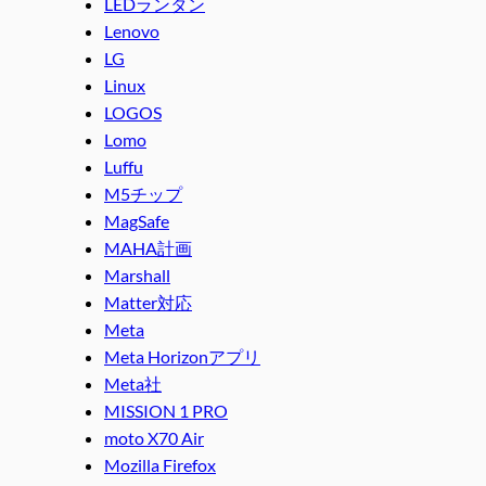
LEDランタン
Lenovo
LG
Linux
LOGOS
Lomo
Luffu
M5チップ
MagSafe
MAHA計画
Marshall
Matter対応
Meta
Meta Horizonアプリ
Meta社
MISSION 1 PRO
moto X70 Air
Mozilla Firefox