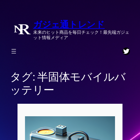
内
容
ガジェ通トレンド
を
ス
未来のヒット商品を毎日チェック！最先端ガジェ
キ
ット情報メディア
ッ
Twitt
プ
タグ:
半固体モバイルバ
ッテリー