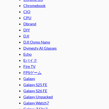
Chromebook
CIO
CPU
Dbrand
DIY
DJI
DJI Osmo Nano
Dymesty AI Glasses
Echo
Eバイク
Fire TV
FPSゲーム
Galaxy
Galaxy S25 FE
Galaxy S26 FE
Galaxy Unpacked
Galaxy Watch7
Galaxy Z Flip7