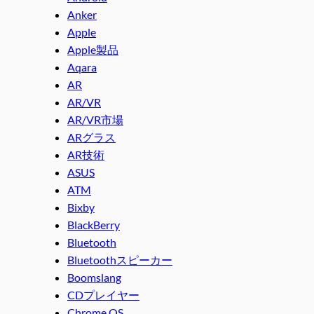
Anker
Apple
Apple製品
Aqara
AR
AR/VR
AR/VR市場
ARグラス
AR技術
ASUS
ATM
Bixby
BlackBerry
Bluetooth
Bluetoothスピーカー
Boomslang
CDプレイヤー
Chrome OS