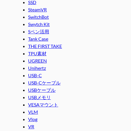
SSD
SteamVR
SwitchBot
Swytch Kit
Sペン活用
Tank Case
THE FIRST TAKE
TPU素材
UGREEN
Unihertz
USB-C
USB-Cケーブル
USBケーブル
USBメモリ
VESAマウント
VLM
Vlog
VR