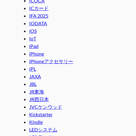
ICOCA
ICカード
IFA 2025
IODATA
iOS
IoT
iPad
iPhone
iPhoneアクセサリー
IPL
JAXA
JBL
JR東海
JR西日本
JVCケンウッド
Kickstarter
Kindle
LEDシステム