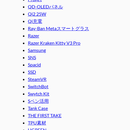
QD-OLEDパネル
Qi2 25W
Qi充電
Ray-Ban Metaスマートグラス
Razer
Razer Kraken Kitty V3 Pro
Samsung
SNS
Spacid
SSD
SteamVR
SwitchBot
Swytch Kit
Sペン活用
Tank Case
THE FIRST TAKE
TPU素材
UGREEN