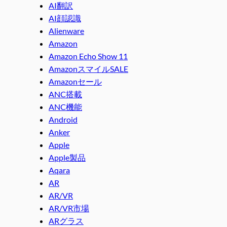
AI翻訳
AI顔認識
Alienware
Amazon
Amazon Echo Show 11
AmazonスマイルSALE
Amazonセール
ANC搭載
ANC機能
Android
Anker
Apple
Apple製品
Aqara
AR
AR/VR
AR/VR市場
ARグラス