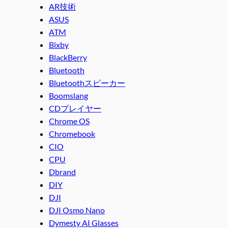
AR技術
ASUS
ATM
Bixby
BlackBerry
Bluetooth
Bluetoothスピーカー
Boomslang
CDプレイヤー
Chrome OS
Chromebook
CIO
CPU
Dbrand
DIY
DJI
DJI Osmo Nano
Dymesty AI Glasses