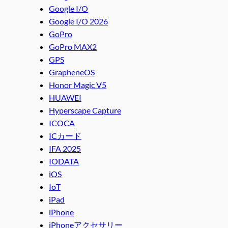
Google I/O
Google I/O 2026
GoPro
GoPro MAX2
GPS
GrapheneOS
Honor Magic V5
HUAWEI
Hyperscape Capture
ICOCA
ICカード
IFA 2025
IODATA
iOS
IoT
iPad
iPhone
iPhoneアクセサリー