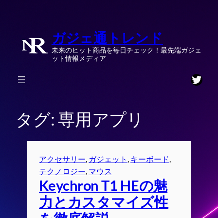
内
容
ガジェ通トレンド
を
ス
未来のヒット商品を毎日チェック！最先端ガジェ
キ
ット情報メディア
ッ
Twitt
プ
タグ:
専用アプリ
アクセサリー
, 
ガジェット
, 
キーボード
, 
テクノロジー
, 
マウス
Keychron T1 HEの魅
力とカスタマイズ性