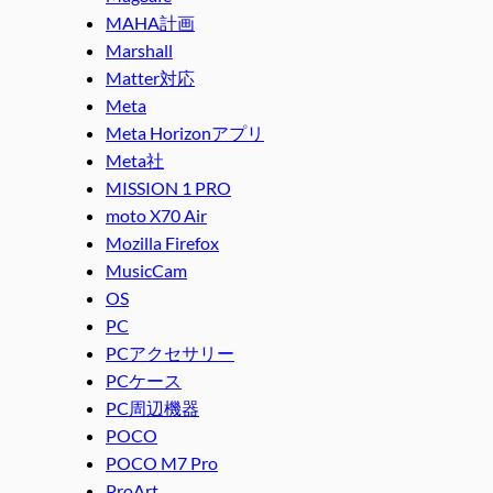
MAHA計画
Marshall
Matter対応
Meta
Meta Horizonアプリ
Meta社
MISSION 1 PRO
moto X70 Air
Mozilla Firefox
MusicCam
OS
PC
PCアクセサリー
PCケース
PC周辺機器
POCO
POCO M7 Pro
ProArt