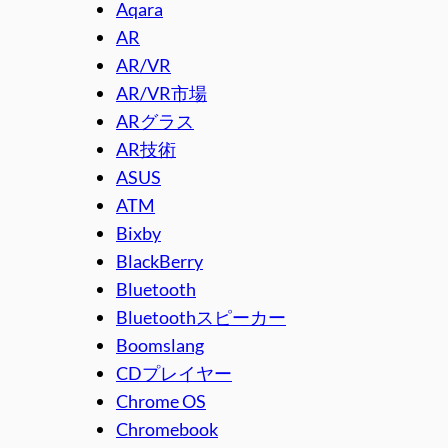
Aqara
AR
AR/VR
AR/VR市場
ARグラス
AR技術
ASUS
ATM
Bixby
BlackBerry
Bluetooth
Bluetoothスピーカー
Boomslang
CDプレイヤー
Chrome OS
Chromebook