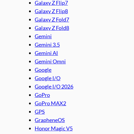
Galaxy Z Flip7
Galaxy Z Flip8
Galaxy Z Fold7
Galaxy Z Fold8
Gemini
Gemini 3.5
Gemini AI
Gemini Omni
Google
Google I/O
Google I/O 2026
GoPro
GoPro MAX2
GPS
GrapheneOS
Honor Magic V5