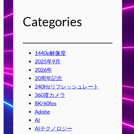
Categories
1440p解像度
2025年9月
2026年
20周年記念
240Hzリフレッシュレート
360度カメラ
8K/60fps
Adobe
AI
AIテクノロジー