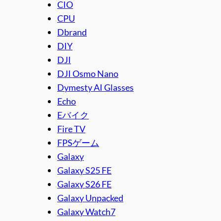
CIO
CPU
Dbrand
DIY
DJI
DJI Osmo Nano
Dymesty AI Glasses
Echo
Eバイク
Fire TV
FPSゲーム
Galaxy
Galaxy S25 FE
Galaxy S26 FE
Galaxy Unpacked
Galaxy Watch7