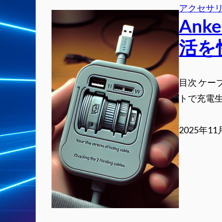
アクセサ
Ank
活を
目次 ケー
トで充電生
2025年11