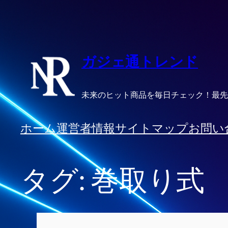
内
容
を
ス
ガジェ通トレンド
キ
ッ
未来のヒット商品を毎日チェック！最先
プ
ホーム
運営者情報
サイトマップ
お問い
タグ:
巻取り式