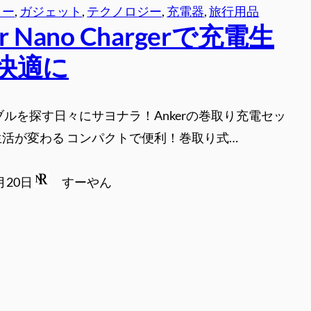
リー
, 
ガジェット
, 
テクノロジー
, 
充電器
, 
旅行用品
er Nano Chargerで充電生
快適に
ブルを探す日々にサヨナラ！Ankerの巻取り充電セッ
活が変わる コンパクトで便利！巻取り式…
月20日
すーやん