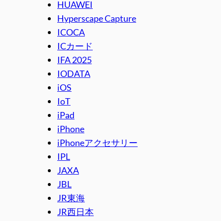
HUAWEI
Hyperscape Capture
ICOCA
ICカード
IFA 2025
IODATA
iOS
IoT
iPad
iPhone
iPhoneアクセサリー
IPL
JAXA
JBL
JR東海
JR西日本