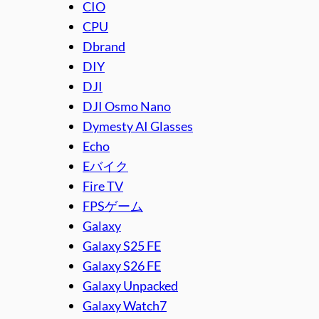
CIO
CPU
Dbrand
DIY
DJI
DJI Osmo Nano
Dymesty AI Glasses
Echo
Eバイク
Fire TV
FPSゲーム
Galaxy
Galaxy S25 FE
Galaxy S26 FE
Galaxy Unpacked
Galaxy Watch7