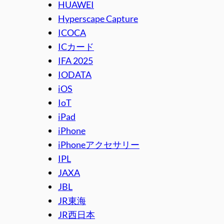
HUAWEI
Hyperscape Capture
ICOCA
ICカード
IFA 2025
IODATA
iOS
IoT
iPad
iPhone
iPhoneアクセサリー
IPL
JAXA
JBL
JR東海
JR西日本