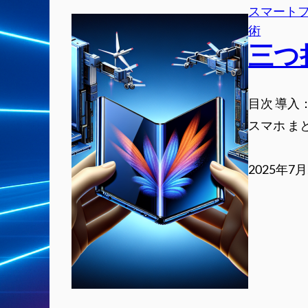
スマート
術
三つ
目次 導入
スマホ ま
2025年7