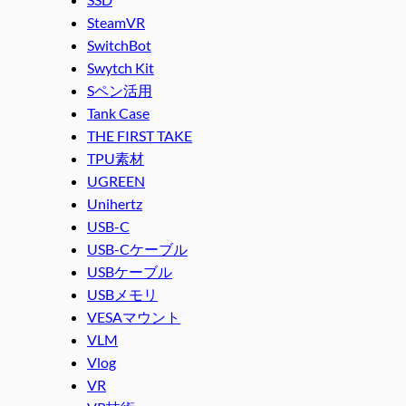
SteamVR
SwitchBot
Swytch Kit
Sペン活用
Tank Case
THE FIRST TAKE
TPU素材
UGREEN
Unihertz
USB-C
USB-Cケーブル
USBケーブル
USBメモリ
VESAマウント
VLM
Vlog
VR