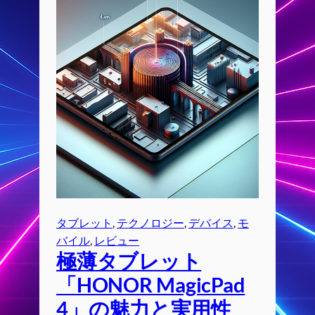
タブレット
, 
テクノロジー
, 
デバイス
, 
モ
バイル
, 
レビュー
極薄タブレット
「HONOR MagicPad
4」の魅力と実用性