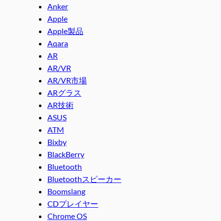
Anker
Apple
Apple製品
Aqara
AR
AR/VR
AR/VR市場
ARグラス
AR技術
ASUS
ATM
Bixby
BlackBerry
Bluetooth
Bluetoothスピーカー
Boomslang
CDプレイヤー
Chrome OS