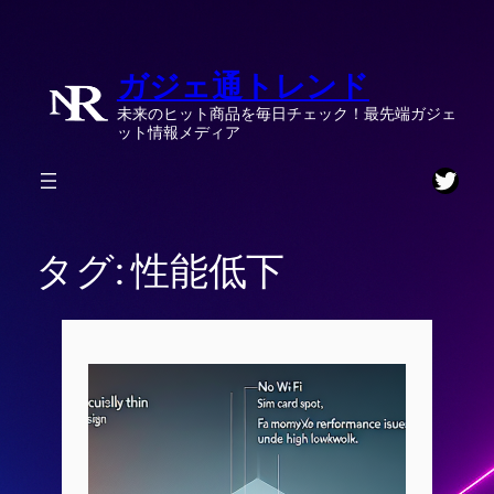
内
容
ガジェ通トレンド
を
ス
未来のヒット商品を毎日チェック！最先端ガジェ
キ
ット情報メディア
ッ
Twitt
プ
タグ:
性能低下