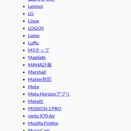
Lenovo
LG
Linux
LOGOS
Lomo
Luffu
M5チップ
MagSafe
MAHA計画
Marshall
Matter対応
Meta
Meta Horizonアプリ
Meta社
MISSION 1 PRO
moto X70 Air
Mozilla Firefox
MusicCam