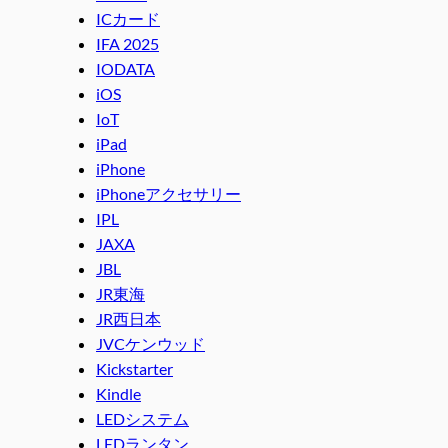
ICカード
IFA 2025
IODATA
iOS
IoT
iPad
iPhone
iPhoneアクセサリー
IPL
JAXA
JBL
JR東海
JR西日本
JVCケンウッド
Kickstarter
Kindle
LEDシステム
LEDランタン