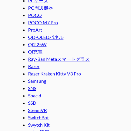
PCケース
PC周辺機器
POCO
POCO M7 Pro
ProArt
QD-OLEDパネル
Qi2 25W
Qi充電
Ray-Ban Metaスマートグラス
Razer
Razer Kraken Kitty V3 Pro
Samsung
SNS
Spacid
SSD
SteamVR
SwitchBot
Swytch Kit