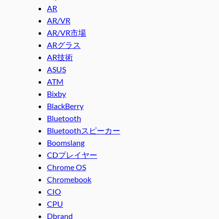
AR
AR/VR
AR/VR市場
ARグラス
AR技術
ASUS
ATM
Bixby
BlackBerry
Bluetooth
Bluetoothスピーカー
Boomslang
CDプレイヤー
Chrome OS
Chromebook
CIO
CPU
Dbrand