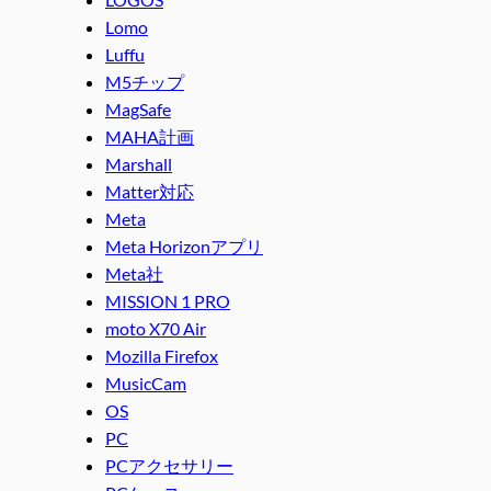
Lomo
Luffu
M5チップ
MagSafe
MAHA計画
Marshall
Matter対応
Meta
Meta Horizonアプリ
Meta社
MISSION 1 PRO
moto X70 Air
Mozilla Firefox
MusicCam
OS
PC
PCアクセサリー