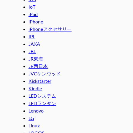
IoT
iPad
iPhone
iPhoneアクセサリー
IPL
JAXA
JBL
JR東海
JR西日本
JVCケンウッド
Kickstarter
Kindle
LEDシステム
LEDランタン
Lenovo
LG
Linux
LOGOS