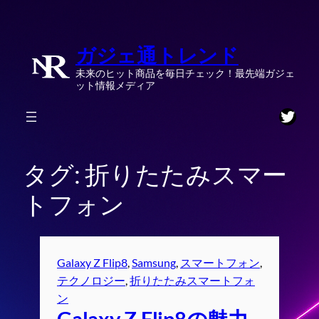
内
容
ガジェ通トレンド
を
ス
未来のヒット商品を毎日チェック！最先端ガジェ
キ
ット情報メディア
ッ
Twitt
プ
タグ:
折りたたみスマー
トフォン
Galaxy Z Flip8
, 
Samsung
, 
スマートフォン
, 
テクノロジー
, 
折りたたみスマートフォ
ン
Galaxy Z Flip8の魅力