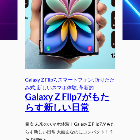
Galaxy Z Flip7
, 
スマートフォン
, 
折りたた
み式
, 
新しいスマホ体験
, 
革新的
Galaxy Z Flip7がもた
らす新しい日常
目次 未来のスマホ体験！Galaxy Z Flip7がもた
らす新しい日常 大画面なのにコンパクト！？
その秘密と…