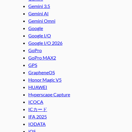
Gemini 3.5
Gemini AI
Gemini Omni
Google
Google I/O
Google I/O 2026
GoPro
GoPro MAX2
GPS
GrapheneOS
Honor Magic V5
HUAWEI
Hyperscape Capture
ICOCA
ICカード
IFA 2025
IODATA
iOS