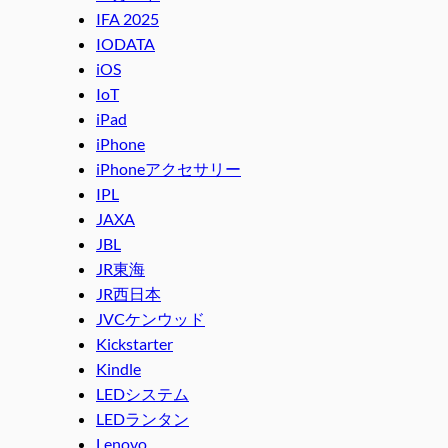
IFA 2025
IODATA
iOS
IoT
iPad
iPhone
iPhoneアクセサリー
IPL
JAXA
JBL
JR東海
JR西日本
JVCケンウッド
Kickstarter
Kindle
LEDシステム
LEDランタン
Lenovo