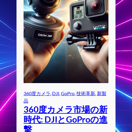
360度カメラ
, 
DJI
, 
GoPro
, 
技術革新
, 
新製
品
360度カメラ市場の新
時代: DJIとGoProの進
撃