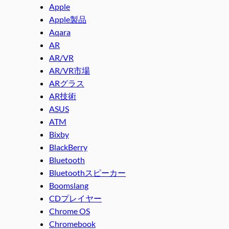
Apple
Apple製品
Aqara
AR
AR/VR
AR/VR市場
ARグラス
AR技術
ASUS
ATM
Bixby
BlackBerry
Bluetooth
Bluetoothスピーカー
Boomslang
CDプレイヤー
Chrome OS
Chromebook