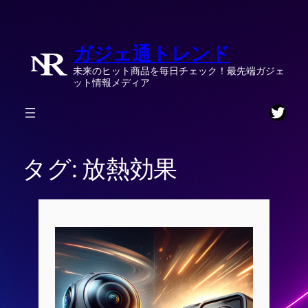
内
容
ガジェ通トレンド
を
ス
未来のヒット商品を毎日チェック！最先端ガジェ
キ
ット情報メディア
ッ
Twitt
プ
タグ:
放熱効果