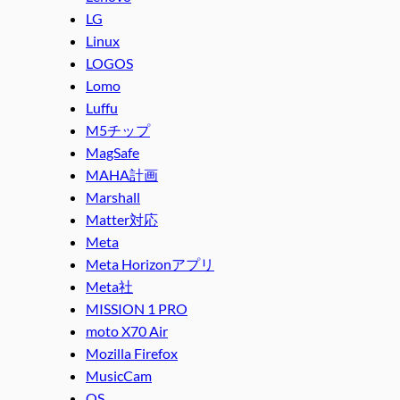
LG
Linux
LOGOS
Lomo
Luffu
M5チップ
MagSafe
MAHA計画
Marshall
Matter対応
Meta
Meta Horizonアプリ
Meta社
MISSION 1 PRO
moto X70 Air
Mozilla Firefox
MusicCam
OS