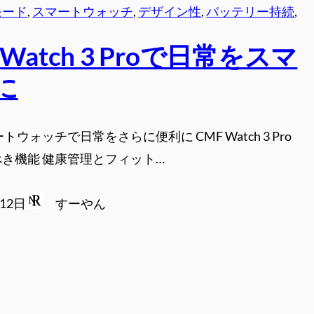
モード
, 
スマートウォッチ
, 
デザイン性
, 
バッテリー持続
, 
 Watch 3 Proで日常をスマ
に
トウォッチで日常をさらに便利に CMF Watch 3 Pro
き機能 健康管理とフィット…
月12日
すーやん