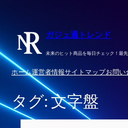
内
容
を
ス
ガジェ通トレンド
キ
ッ
未来のヒット商品を毎日チェック！最先
プ
ホーム
運営者情報
サイトマップ
お問い
タグ:
文字盤