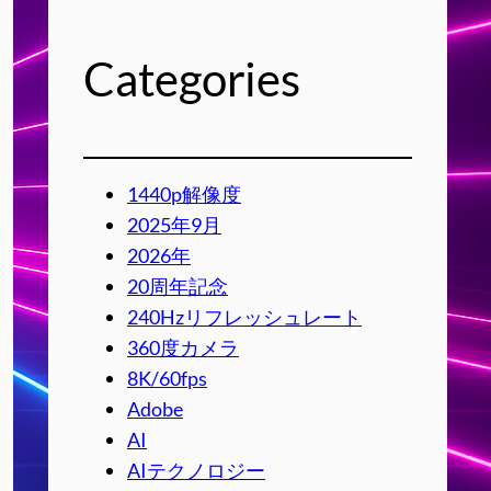
Categories
1440p解像度
2025年9月
2026年
20周年記念
240Hzリフレッシュレート
360度カメラ
8K/60fps
Adobe
AI
AIテクノロジー