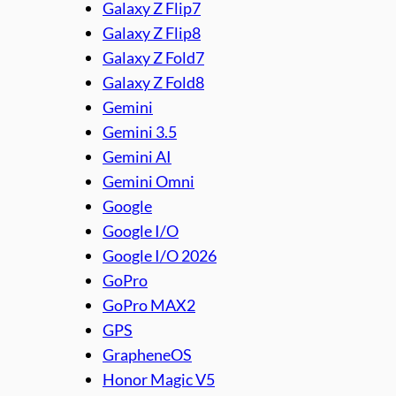
Galaxy Z Flip7
Galaxy Z Flip8
Galaxy Z Fold7
Galaxy Z Fold8
Gemini
Gemini 3.5
Gemini AI
Gemini Omni
Google
Google I/O
Google I/O 2026
GoPro
GoPro MAX2
GPS
GrapheneOS
Honor Magic V5