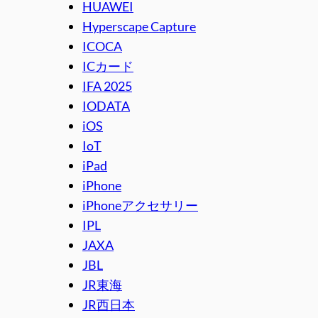
HUAWEI
Hyperscape Capture
ICOCA
ICカード
IFA 2025
IODATA
iOS
IoT
iPad
iPhone
iPhoneアクセサリー
IPL
JAXA
JBL
JR東海
JR西日本