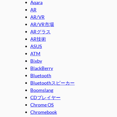
Aqara
AR
AR/VR
AR/VR市場
ARグラス
AR技術
ASUS
ATM
Bixby
BlackBerry
Bluetooth
Bluetoothスピーカー
Boomslang
CDプレイヤー
Chrome OS
Chromebook