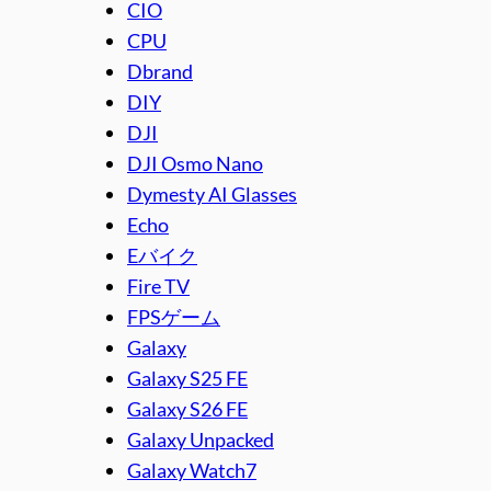
CIO
CPU
Dbrand
DIY
DJI
DJI Osmo Nano
Dymesty AI Glasses
Echo
Eバイク
Fire TV
FPSゲーム
Galaxy
Galaxy S25 FE
Galaxy S26 FE
Galaxy Unpacked
Galaxy Watch7