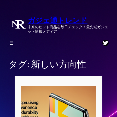
内
容
ガジェ通トレンド
を
ス
未来のヒット商品を毎日チェック！最先端ガジェ
キ
ット情報メディア
ッ
Twitt
プ
タグ:
新しい方向性