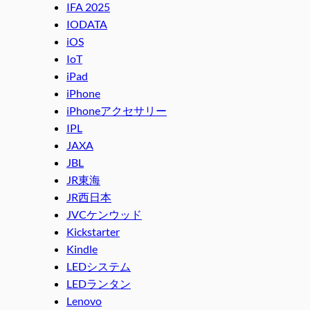
IFA 2025
IODATA
iOS
IoT
iPad
iPhone
iPhoneアクセサリー
IPL
JAXA
JBL
JR東海
JR西日本
JVCケンウッド
Kickstarter
Kindle
LEDシステム
LEDランタン
Lenovo