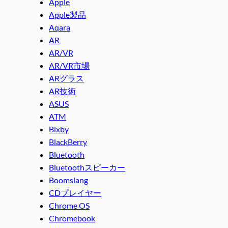
Apple
Apple製品
Aqara
AR
AR/VR
AR/VR市場
ARグラス
AR技術
ASUS
ATM
Bixby
BlackBerry
Bluetooth
Bluetoothスピーカー
Boomslang
CDプレイヤー
Chrome OS
Chromebook