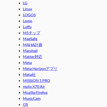
LG
Linux
LOGOS
Lomo
Luffu
M5チップ
MagSafe
MAHA計画
Marshall
Matter対応
Meta
Meta Horizonアプリ
Meta社
MISSION 1 PRO
moto X70 Air
Mozilla Firefox
MusicCam
OS