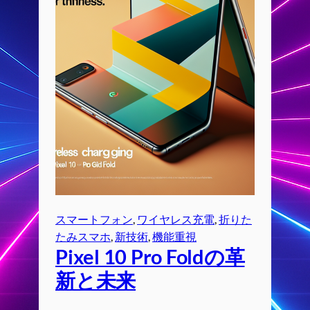
スマートフォン
, 
ワイヤレス充電
, 
折りた
たみスマホ
, 
新技術
, 
機能重視
Pixel 10 Pro Foldの革
新と未来