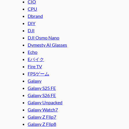
CIO
CPU
Dbrand
DIY
DJI
DJI Osmo Nano
Dymesty AI Glasses
Echo
Eバイク
Fire TV
FPSゲーム
Galaxy
Galaxy S25 FE
Galaxy S26 FE
Galaxy Unpacked
Galaxy Watch7
Galaxy Z Flip7
Galaxy Z Flip8