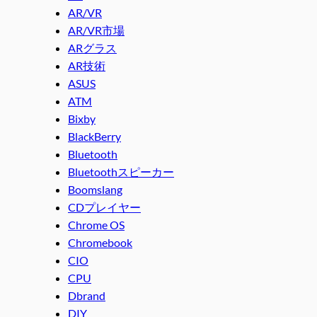
AR/VR
AR/VR市場
ARグラス
AR技術
ASUS
ATM
Bixby
BlackBerry
Bluetooth
Bluetoothスピーカー
Boomslang
CDプレイヤー
Chrome OS
Chromebook
CIO
CPU
Dbrand
DIY