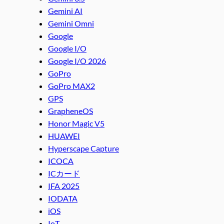
Gemini AI
Gemini Omni
Google
Google I/O
Google I/O 2026
GoPro
GoPro MAX2
GPS
GrapheneOS
Honor Magic V5
HUAWEI
Hyperscape Capture
ICOCA
ICカード
IFA 2025
IODATA
iOS
IoT