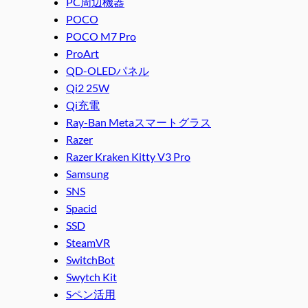
PC周辺機器
POCO
POCO M7 Pro
ProArt
QD-OLEDパネル
Qi2 25W
Qi充電
Ray-Ban Metaスマートグラス
Razer
Razer Kraken Kitty V3 Pro
Samsung
SNS
Spacid
SSD
SteamVR
SwitchBot
Swytch Kit
Sペン活用