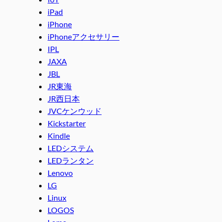
iPad
iPhone
iPhoneアクセサリー
IPL
JAXA
JBL
JR東海
JR西日本
JVCケンウッド
Kickstarter
Kindle
LEDシステム
LEDランタン
Lenovo
LG
Linux
LOGOS