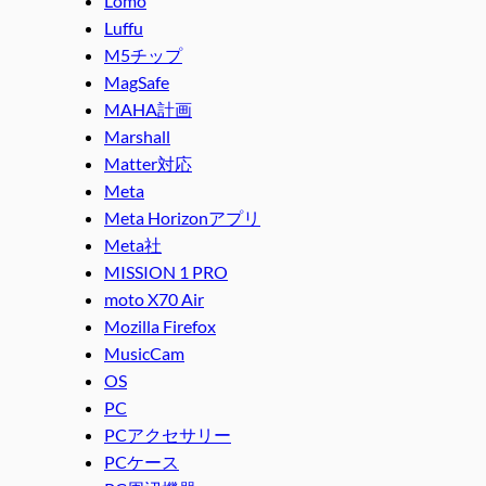
Lomo
Luffu
M5チップ
MagSafe
MAHA計画
Marshall
Matter対応
Meta
Meta Horizonアプリ
Meta社
MISSION 1 PRO
moto X70 Air
Mozilla Firefox
MusicCam
OS
PC
PCアクセサリー
PCケース