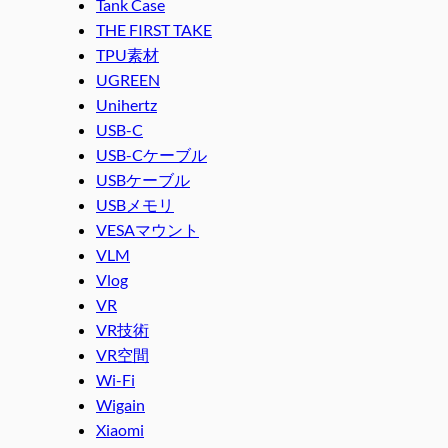
Tank Case
THE FIRST TAKE
TPU素材
UGREEN
Unihertz
USB-C
USB-Cケーブル
USBケーブル
USBメモリ
VESAマウント
VLM
Vlog
VR
VR技術
VR空間
Wi-Fi
Wigain
Xiaomi