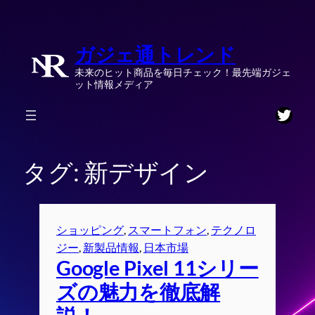
内
容
ガジェ通トレンド
を
ス
未来のヒット商品を毎日チェック！最先端ガジェ
キ
ット情報メディア
ッ
Twitt
プ
タグ:
新デザイン
ショッピング
, 
スマートフォン
, 
テクノロ
ジー
, 
新製品情報
, 
日本市場
Google Pixel 11シリー
ズの魅力を徹底解