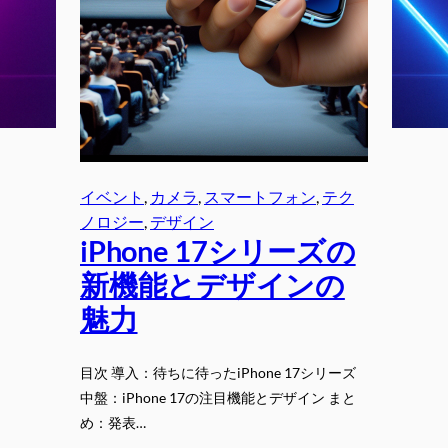
イベント
, 
カメラ
, 
スマートフォン
, 
テク
ノロジー
, 
デザイン
iPhone 17シリーズの
新機能とデザインの
魅力
目次 導入：待ちに待ったiPhone 17シリーズ
中盤：iPhone 17の注目機能とデザイン まと
め：発表…