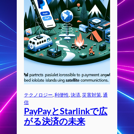
テクノロジー
, 
利便性
, 
決済
, 
災害対策
, 
通
信
PayPayとStarlinkで広
がる決済の未来