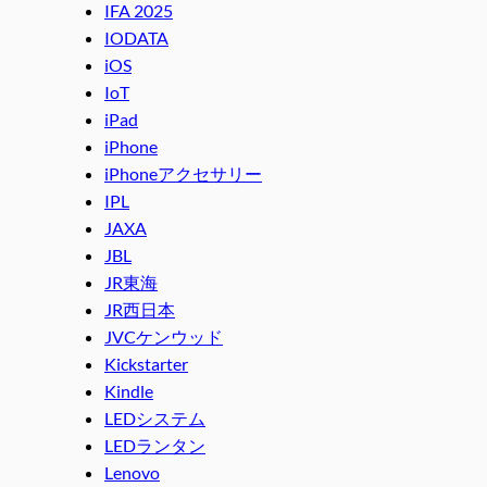
IFA 2025
IODATA
iOS
IoT
iPad
iPhone
iPhoneアクセサリー
IPL
JAXA
JBL
JR東海
JR西日本
JVCケンウッド
Kickstarter
Kindle
LEDシステム
LEDランタン
Lenovo