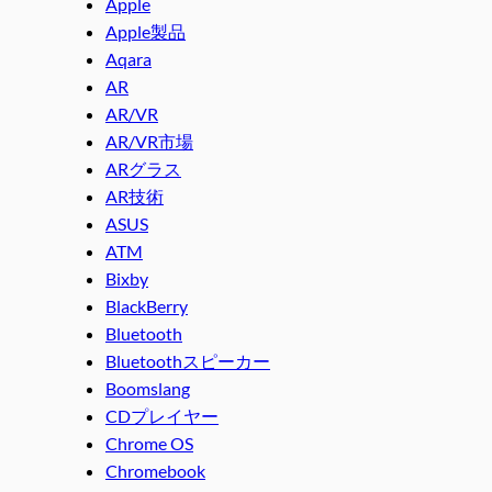
Apple
Apple製品
Aqara
AR
AR/VR
AR/VR市場
ARグラス
AR技術
ASUS
ATM
Bixby
BlackBerry
Bluetooth
Bluetoothスピーカー
Boomslang
CDプレイヤー
Chrome OS
Chromebook