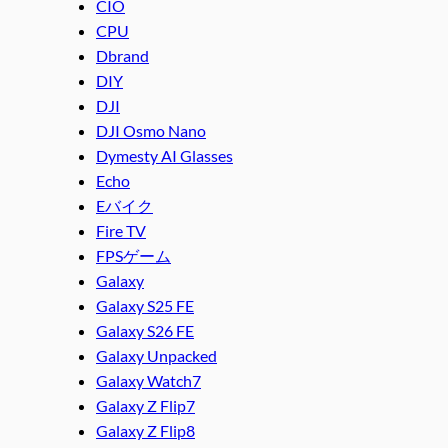
CIO
CPU
Dbrand
DIY
DJI
DJI Osmo Nano
Dymesty AI Glasses
Echo
Eバイク
Fire TV
FPSゲーム
Galaxy
Galaxy S25 FE
Galaxy S26 FE
Galaxy Unpacked
Galaxy Watch7
Galaxy Z Flip7
Galaxy Z Flip8