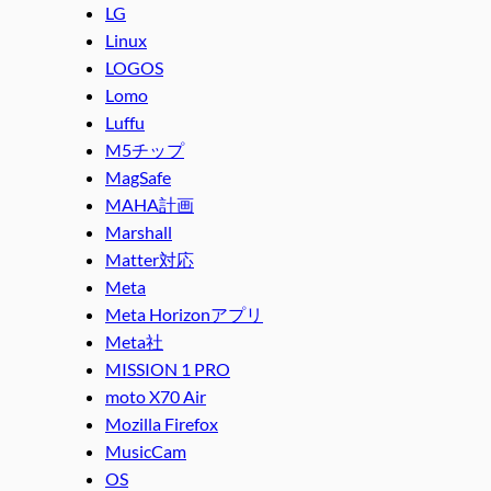
LG
Linux
LOGOS
Lomo
Luffu
M5チップ
MagSafe
MAHA計画
Marshall
Matter対応
Meta
Meta Horizonアプリ
Meta社
MISSION 1 PRO
moto X70 Air
Mozilla Firefox
MusicCam
OS