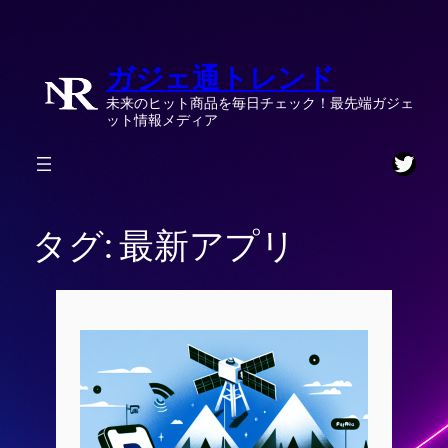
内
容
ガジェ通トレンド
を
ス
未来のヒット商品を毎日チェック！最先端ガジェ
キ
ット情報メディア
ッ
Twitt
プ
タグ:
最新アプリ