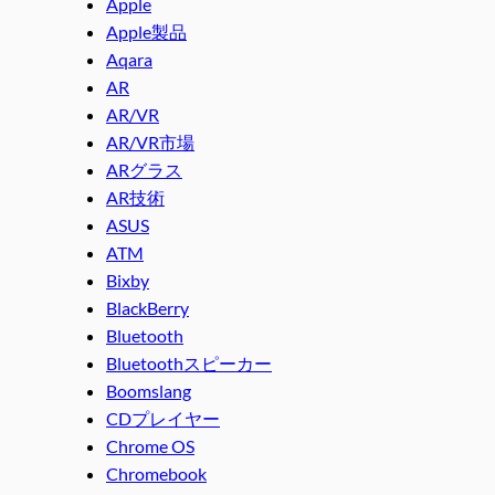
Apple
Apple製品
Aqara
AR
AR/VR
AR/VR市場
ARグラス
AR技術
ASUS
ATM
Bixby
BlackBerry
Bluetooth
Bluetoothスピーカー
Boomslang
CDプレイヤー
Chrome OS
Chromebook