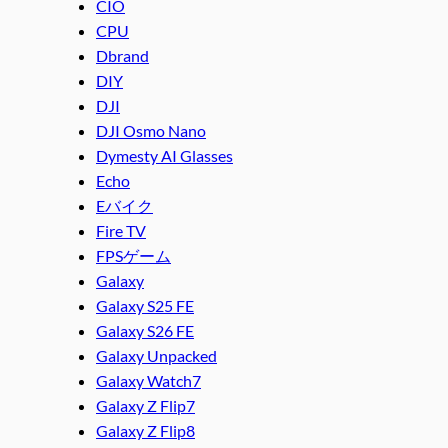
CIO
CPU
Dbrand
DIY
DJI
DJI Osmo Nano
Dymesty AI Glasses
Echo
Eバイク
Fire TV
FPSゲーム
Galaxy
Galaxy S25 FE
Galaxy S26 FE
Galaxy Unpacked
Galaxy Watch7
Galaxy Z Flip7
Galaxy Z Flip8