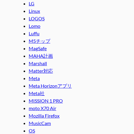
LG
Linux
LOGOS
Lomo
Luffu
M5チップ
MagSafe
MAHA計画
Marshall
Matter対応
Meta
Meta Horizonアプリ
Meta社
MISSION 1 PRO
moto X70 Air
Mozilla Firefox
MusicCam
OS