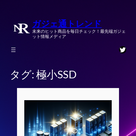
内
容
ガジェ通トレンド
を
ス
未来のヒット商品を毎日チェック！最先端ガジェ
キ
ット情報メディア
ッ
Twitt
プ
タグ:
極小SSD