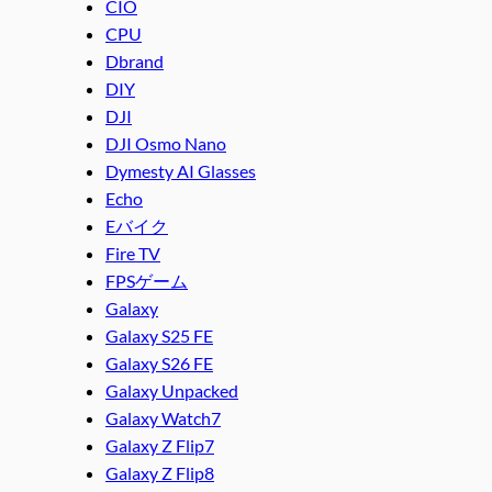
CIO
CPU
Dbrand
DIY
DJI
DJI Osmo Nano
Dymesty AI Glasses
Echo
Eバイク
Fire TV
FPSゲーム
Galaxy
Galaxy S25 FE
Galaxy S26 FE
Galaxy Unpacked
Galaxy Watch7
Galaxy Z Flip7
Galaxy Z Flip8