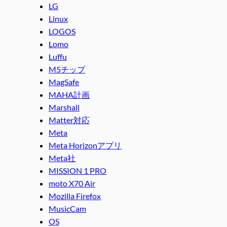
LG
Linux
LOGOS
Lomo
Luffu
M5チップ
MagSafe
MAHA計画
Marshall
Matter対応
Meta
Meta Horizonアプリ
Meta社
MISSION 1 PRO
moto X70 Air
Mozilla Firefox
MusicCam
OS