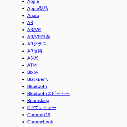
Apple
Apple製品
Aqara
AR
AR/VR
AR/VR市場
ARグラス
AR技術
ASUS
ATM
Bixby
BlackBerry
Bluetooth
Bluetoothスピーカー
Boomslang
CDプレイヤー
Chrome OS
Chromebook