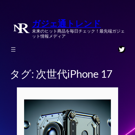
内
容
ガジェ通トレンド
を
ス
未来のヒット商品を毎日チェック！最先端ガジェ
キ
ット情報メディア
ッ
Twitt
プ
タグ:
次世代iPhone 17