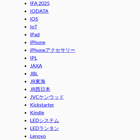
IFA 2025
IODATA
iOS
IoT
iPad
iPhone
iPhoneアクセサリー
IPL
JAXA
JBL
JR東海
JR西日本
JVCケンウッド
Kickstarter
Kindle
LEDシステム
LEDランタン
Lenovo