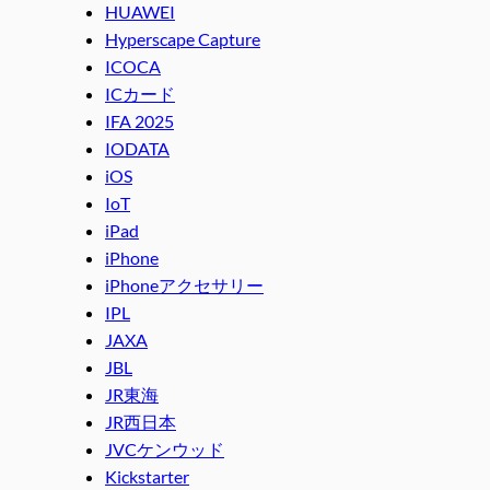
HUAWEI
Hyperscape Capture
ICOCA
ICカード
IFA 2025
IODATA
iOS
IoT
iPad
iPhone
iPhoneアクセサリー
IPL
JAXA
JBL
JR東海
JR西日本
JVCケンウッド
Kickstarter