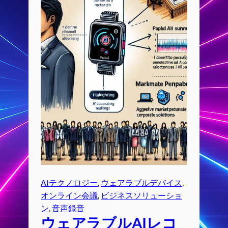
AIテクノロジー
, 
ウェアラブルデバイス
, 
オンライン会議
, 
ビジネスソリューショ
ン
, 
音声録音
ウェアラブルAIレコ