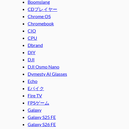
Boomslang
CDプレイヤー
Chrome OS
Chromebook
CIO
CPU
Dbrand
DIY
DJI
DJI Osmo Nano
Dymesty AI Glasses
Echo
Eバイク
Fire TV
FPSゲーム
Galaxy
Galaxy S25 FE
Galaxy S26 FE