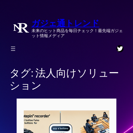
内
容
ガジェ通トレンド
を
ス
未来のヒット商品を毎日チェック！最先端ガジェ
キ
ット情報メディア
ッ
Twitt
プ
タグ:
法人向けソリュー
ション