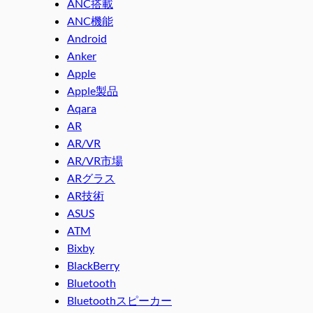
ANC搭載
ANC機能
Android
Anker
Apple
Apple製品
Aqara
AR
AR/VR
AR/VR市場
ARグラス
AR技術
ASUS
ATM
Bixby
BlackBerry
Bluetooth
Bluetoothスピーカー