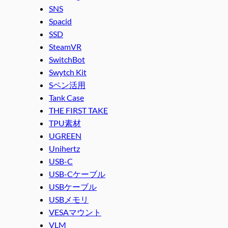
SNS
Spacid
SSD
SteamVR
SwitchBot
Swytch Kit
Sペン活用
Tank Case
THE FIRST TAKE
TPU素材
UGREEN
Unihertz
USB-C
USB-Cケーブル
USBケーブル
USBメモリ
VESAマウント
VLM