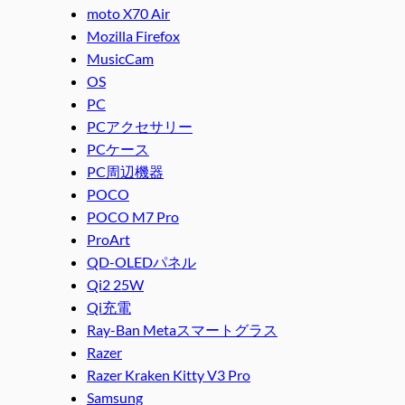
moto X70 Air
Mozilla Firefox
MusicCam
OS
PC
PCアクセサリー
PCケース
PC周辺機器
POCO
POCO M7 Pro
ProArt
QD-OLEDパネル
Qi2 25W
Qi充電
Ray-Ban Metaスマートグラス
Razer
Razer Kraken Kitty V3 Pro
Samsung