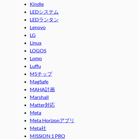
Kindle
LEDシステム
LEDランタン
Lenovo
LG
Linux
LOGOS
Lomo
Luffu
M5チップ
MagSafe
MAHA計画
Marshall
Matter対応
Meta
Meta Horizonアプリ
Meta社
MISSION 1 PRO