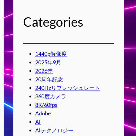
Categories
1440p解像度
2025年9月
2026年
20周年記念
240Hzリフレッシュレート
360度カメラ
8K/60fps
Adobe
AI
AIテクノロジー