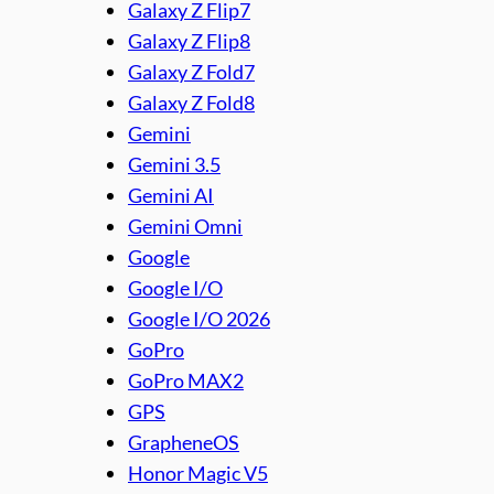
Galaxy Z Flip7
Galaxy Z Flip8
Galaxy Z Fold7
Galaxy Z Fold8
Gemini
Gemini 3.5
Gemini AI
Gemini Omni
Google
Google I/O
Google I/O 2026
GoPro
GoPro MAX2
GPS
GrapheneOS
Honor Magic V5