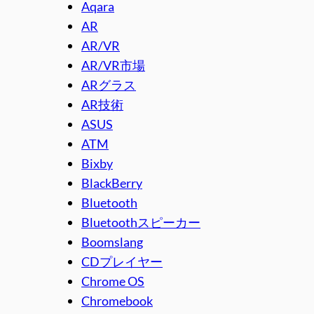
Aqara
AR
AR/VR
AR/VR市場
ARグラス
AR技術
ASUS
ATM
Bixby
BlackBerry
Bluetooth
Bluetoothスピーカー
Boomslang
CDプレイヤー
Chrome OS
Chromebook