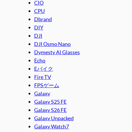
CIO
CPU
Dbrand
DIY
DJI
DJI Osmo Nano
Dymesty AI Glasses
Echo
Eバイク
Fire TV
FPSゲーム
Galaxy
Galaxy S25 FE
Galaxy S26 FE
Galaxy Unpacked
Galaxy Watch7