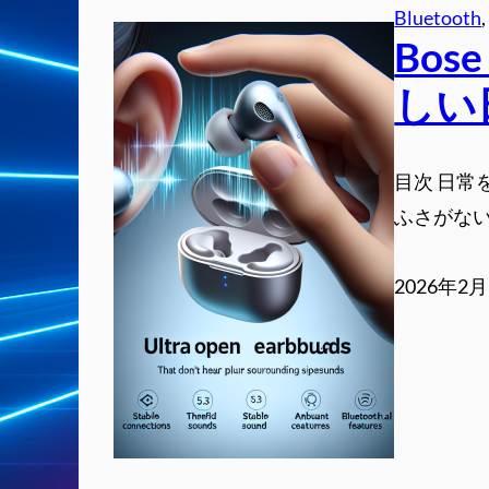
Bluetooth
,
Bose
しい
目次 日常をも
ふさがな
2026年2