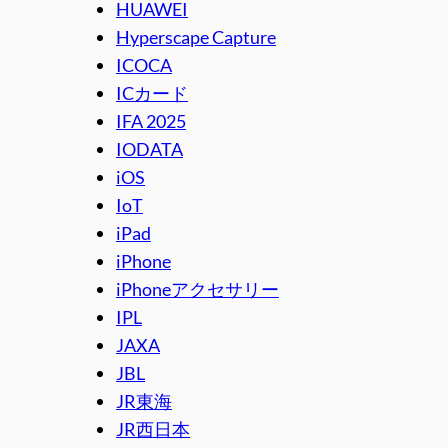
HUAWEI
Hyperscape Capture
ICOCA
ICカード
IFA 2025
IODATA
iOS
IoT
iPad
iPhone
iPhoneアクセサリー
IPL
JAXA
JBL
JR東海
JR西日本