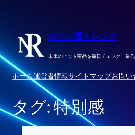
内
容
を
ス
ガジェ通トレンド
キ
ッ
未来のヒット商品を毎日チェック！最先
プ
ホーム
運営者情報
サイトマップ
お問い
タグ:
特別感