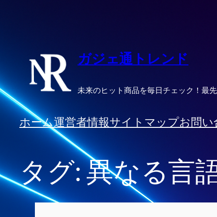
内
容
を
ス
ガジェ通トレンド
キ
ッ
未来のヒット商品を毎日チェック！最先
プ
ホーム
運営者情報
サイトマップ
お問い
タグ:
異なる言