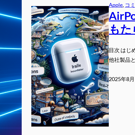
Apple
, 
コ
Ai
もた
目次 はじ
他社製品と
2025年8