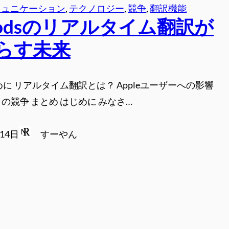
ミュニケーション
, 
テクノロジー
, 
競争
, 
翻訳機能
rPodsのリアルタイム翻訳が
らす未来
めに リアルタイム翻訳とは？ Appleユーザーへの影響
の競争 まとめ はじめに みなさ…
月14日
すーやん