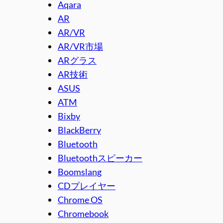
Aqara
AR
AR/VR
AR/VR市場
ARグラス
AR技術
ASUS
ATM
Bixby
BlackBerry
Bluetooth
Bluetoothスピーカー
Boomslang
CDプレイヤー
Chrome OS
Chromebook