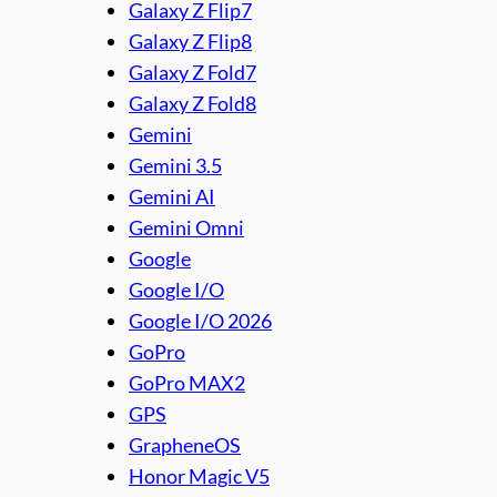
Galaxy Z Flip7
Galaxy Z Flip8
Galaxy Z Fold7
Galaxy Z Fold8
Gemini
Gemini 3.5
Gemini AI
Gemini Omni
Google
Google I/O
Google I/O 2026
GoPro
GoPro MAX2
GPS
GrapheneOS
Honor Magic V5