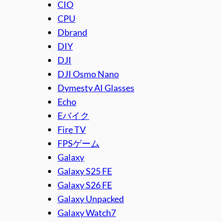
CIO
CPU
Dbrand
DIY
DJI
DJI Osmo Nano
Dymesty AI Glasses
Echo
Eバイク
Fire TV
FPSゲーム
Galaxy
Galaxy S25 FE
Galaxy S26 FE
Galaxy Unpacked
Galaxy Watch7