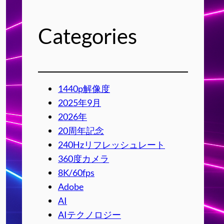
Categories
1440p解像度
2025年9月
2026年
20周年記念
240Hzリフレッシュレート
360度カメラ
8K/60fps
Adobe
AI
AIテクノロジー