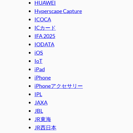
HUAWEI
Hyperscape Capture
ICOCA
ICカード
IFA 2025
IODATA
iOS
IoT
iPad
iPhone
iPhoneアクセサリー
IPL
JAXA
JBL
JR東海
JR西日本