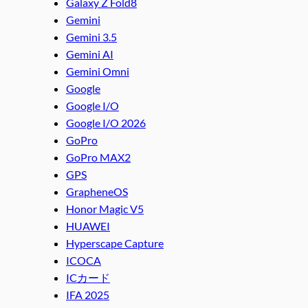
Galaxy Z Fold8
Gemini
Gemini 3.5
Gemini AI
Gemini Omni
Google
Google I/O
Google I/O 2026
GoPro
GoPro MAX2
GPS
GrapheneOS
Honor Magic V5
HUAWEI
Hyperscape Capture
ICOCA
ICカード
IFA 2025