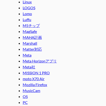
Linux
LOGOS
Lomo
Luffu
M5チップ
MagSafe
MAHA計画
Marshall
Matter対応
Meta
Meta Horizonアプリ
Meta社
MISSION 1 PRO
moto X70 Air
Mozilla Firefox
MusicCam
OS
PC