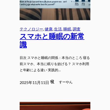
テクノロジー
, 
健康
, 
生活
, 
睡眠
, 
調査
スマホと睡眠の新常
識
目次 スマホと睡眠の関係：本当のところ 寝る
前スマホ、本当に眠りを妨げる？ スマホ利用
と年齢による違い 実践的…
すーやん
2025年11月11日