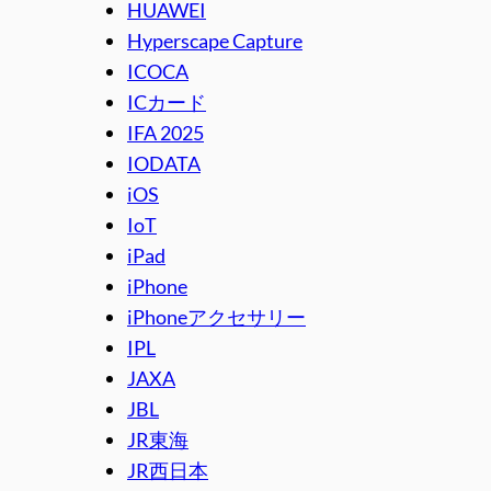
HUAWEI
Hyperscape Capture
ICOCA
ICカード
IFA 2025
IODATA
iOS
IoT
iPad
iPhone
iPhoneアクセサリー
IPL
JAXA
JBL
JR東海
JR西日本