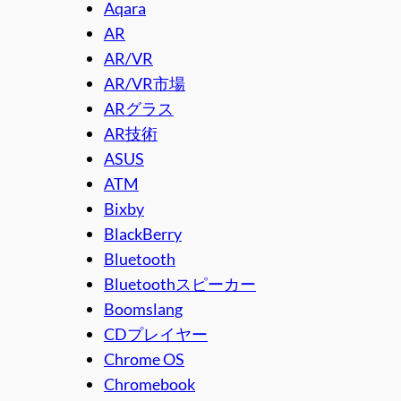
Aqara
AR
AR/VR
AR/VR市場
ARグラス
AR技術
ASUS
ATM
Bixby
BlackBerry
Bluetooth
Bluetoothスピーカー
Boomslang
CDプレイヤー
Chrome OS
Chromebook