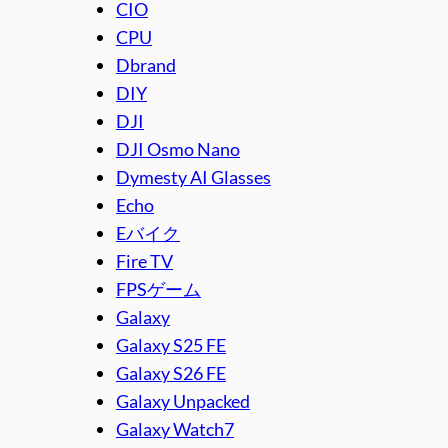
CIO
CPU
Dbrand
DIY
DJI
DJI Osmo Nano
Dymesty AI Glasses
Echo
Eバイク
Fire TV
FPSゲーム
Galaxy
Galaxy S25 FE
Galaxy S26 FE
Galaxy Unpacked
Galaxy Watch7