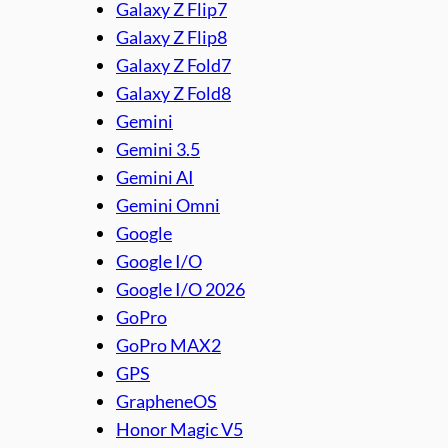
Galaxy Z Flip7
Galaxy Z Flip8
Galaxy Z Fold7
Galaxy Z Fold8
Gemini
Gemini 3.5
Gemini AI
Gemini Omni
Google
Google I/O
Google I/O 2026
GoPro
GoPro MAX2
GPS
GrapheneOS
Honor Magic V5