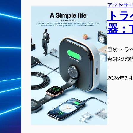
アクセサ
トラ
器：T
目次 トラベ
台2役の優
2026年2