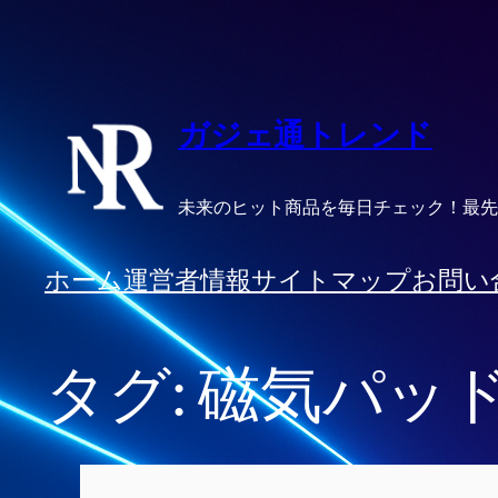
内
容
を
ス
ガジェ通トレンド
キ
ッ
未来のヒット商品を毎日チェック！最先
プ
ホーム
運営者情報
サイトマップ
お問い
タグ:
磁気パッ