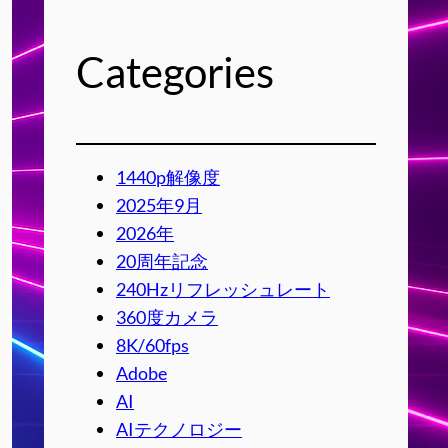
Categories
1440p解像度
2025年9月
2026年
20周年記念
240Hzリフレッシュレート
360度カメラ
8K/60fps
Adobe
AI
AIテクノロジー