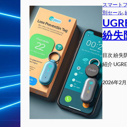
スマート
別セール
, 
UGR
紛失
目次 紛失防
紹介 UGREE
2026年2