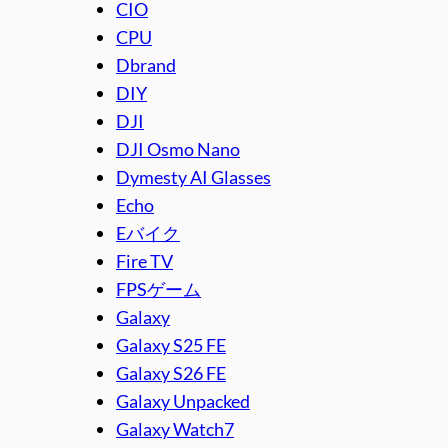
CIO
CPU
Dbrand
DIY
DJI
DJI Osmo Nano
Dymesty AI Glasses
Echo
Eバイク
Fire TV
FPSゲーム
Galaxy
Galaxy S25 FE
Galaxy S26 FE
Galaxy Unpacked
Galaxy Watch7