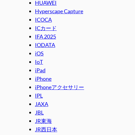
HUAWEI
Hyperscape Capture
ICOCA
ICカード
IFA 2025
IODATA
iOS
IoT
iPad
iPhone
iPhoneアクセサリー
IPL
JAXA
JBL
JR東海
JR西日本