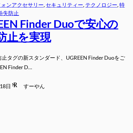
フォンアクセサリー
, 
セキュリティー
, 
テクノロジー
, 
特
紛失防止
EEN Finder Duoで安心の
防止を実現
止タグの新スタンダード、UGREEN Finder Duoをご
N Finder D…
月18日
すーやん