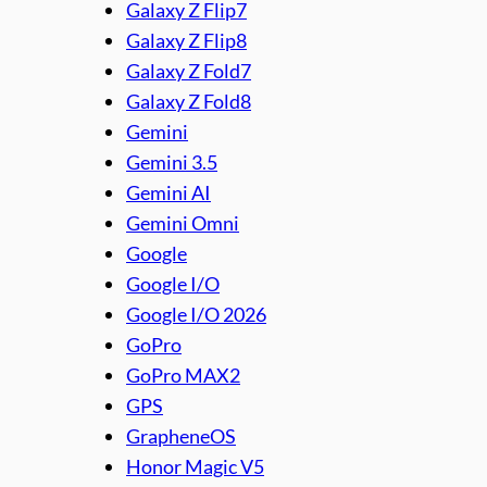
Galaxy Z Flip7
Galaxy Z Flip8
Galaxy Z Fold7
Galaxy Z Fold8
Gemini
Gemini 3.5
Gemini AI
Gemini Omni
Google
Google I/O
Google I/O 2026
GoPro
GoPro MAX2
GPS
GrapheneOS
Honor Magic V5