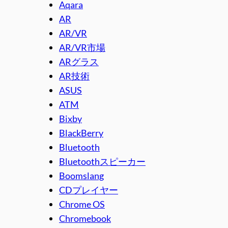
Aqara
AR
AR/VR
AR/VR市場
ARグラス
AR技術
ASUS
ATM
Bixby
BlackBerry
Bluetooth
Bluetoothスピーカー
Boomslang
CDプレイヤー
Chrome OS
Chromebook