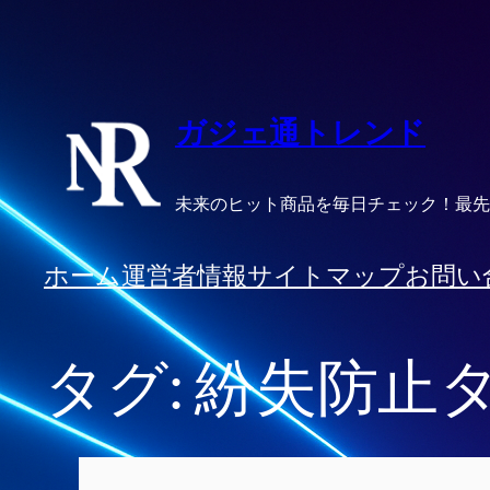
内
容
を
ス
ガジェ通トレンド
キ
ッ
未来のヒット商品を毎日チェック！最先
プ
ホーム
運営者情報
サイトマップ
お問い
タグ:
紛失防止