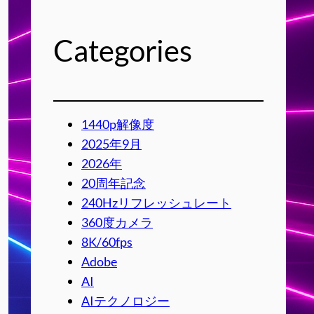
Categories
1440p解像度
2025年9月
2026年
20周年記念
240Hzリフレッシュレート
360度カメラ
8K/60fps
Adobe
AI
AIテクノロジー