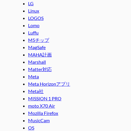
LG
Linux
LOGOS
Lomo
Luffu
M5チップ
MagSafe
MAHA計画
Marshall
Matter対応
Meta
Meta Horizonアプリ
Meta社
MISSION 1 PRO
moto X70 Air
Mozilla Firefox
MusicCam
OS