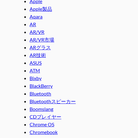
Apple
Apple製品
Aqara
AR
AR/VR
AR/VR市場
ARグラス
AR技術
ASUS
ATM
Bixby
BlackBerry
Bluetooth
Bluetoothスピーカー
Boomslang
CDプレイヤー
Chrome OS
Chromebook