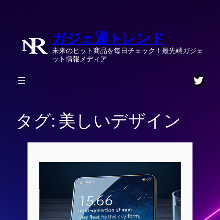
内
容
ガジェ通トレンド
を
ス
未来のヒット商品を毎日チェック！最先端ガジェ
キ
ット情報メディア
ッ
Twitt
プ
タグ:
美しいデザイン