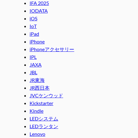
IFA 2025
IODATA
iOS
IoT
iPad
iPhone
iPhoneアクセサリー
IPL
JAXA
JBL
JR東海
JR西日本
JVCケンウッド
Kickstarter
Kindle
LEDシステム
LEDランタン
Lenovo