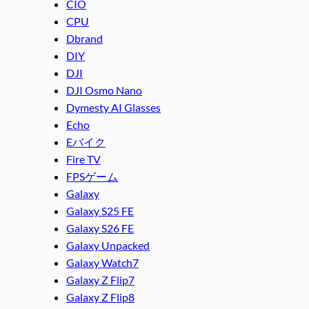
CIO
CPU
Dbrand
DIY
DJI
DJI Osmo Nano
Dymesty AI Glasses
Echo
Eバイク
Fire TV
FPSゲーム
Galaxy
Galaxy S25 FE
Galaxy S26 FE
Galaxy Unpacked
Galaxy Watch7
Galaxy Z Flip7
Galaxy Z Flip8