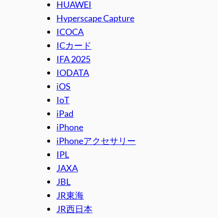
HUAWEI
Hyperscape Capture
ICOCA
ICカード
IFA 2025
IODATA
iOS
IoT
iPad
iPhone
iPhoneアクセサリー
IPL
JAXA
JBL
JR東海
JR西日本