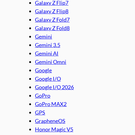
Galaxy Z Flip7
Galaxy Z Flip8
Galaxy Z Fold7
Galaxy Z Fold8
Gemini
Gemini 3.5
Gemini AI
Gemini Omni
Google
Google I/O
Google I/O 2026
GoPro
GoPro MAX2
GPS
GrapheneOS
Honor Magic V5