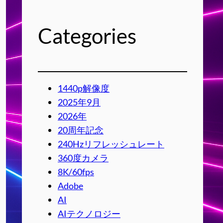
Categories
1440p解像度
2025年9月
2026年
20周年記念
240Hzリフレッシュレート
360度カメラ
8K/60fps
Adobe
AI
AIテクノロジー