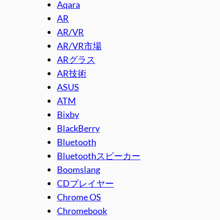
Aqara
AR
AR/VR
AR/VR市場
ARグラス
AR技術
ASUS
ATM
Bixby
BlackBerry
Bluetooth
Bluetoothスピーカー
Boomslang
CDプレイヤー
Chrome OS
Chromebook