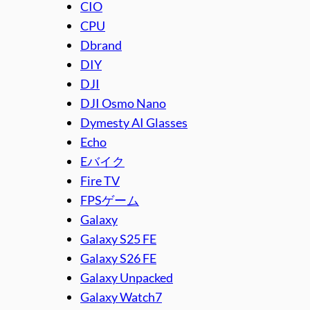
CIO
CPU
Dbrand
DIY
DJI
DJI Osmo Nano
Dymesty AI Glasses
Echo
Eバイク
Fire TV
FPSゲーム
Galaxy
Galaxy S25 FE
Galaxy S26 FE
Galaxy Unpacked
Galaxy Watch7