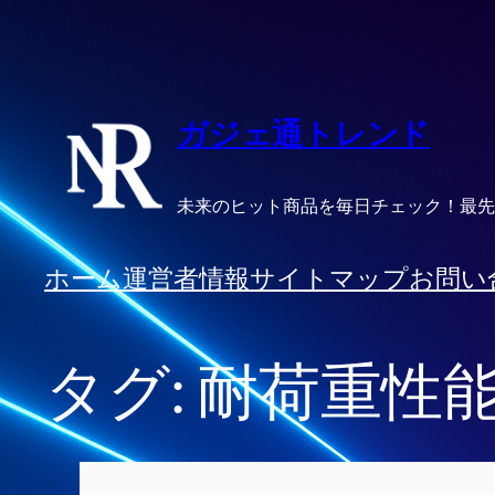
内
容
を
ス
ガジェ通トレンド
キ
ッ
未来のヒット商品を毎日チェック！最先
プ
ホーム
運営者情報
サイトマップ
お問い
タグ:
耐荷重性