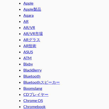
Apple
Apple製品
Aqara
AR
AR/VR
AR/VR市場
ARグラス
AR技術
ASUS
ATM
Bixby
BlackBerry
Bluetooth
Bluetoothスピーカー
Boomslang
CDプレイヤー
Chrome OS
Chromebook