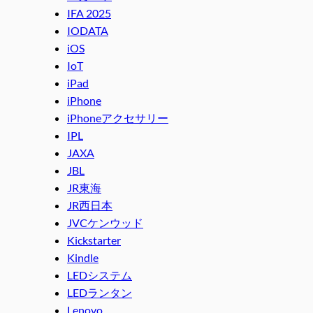
IFA 2025
IODATA
iOS
IoT
iPad
iPhone
iPhoneアクセサリー
IPL
JAXA
JBL
JR東海
JR西日本
JVCケンウッド
Kickstarter
Kindle
LEDシステム
LEDランタン
Lenovo