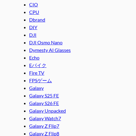
CIO
CPU
Dbrand
DIY
DJI
DJI Osmo Nano
Dymesty AI Glasses
Echo
Eバイク
Fire TV
FPSゲーム
Galaxy
Galaxy S25 FE
Galaxy S26 FE
Galaxy Unpacked
Galaxy Watch7
Galaxy Z Flip7
Galaxy Z Flip8