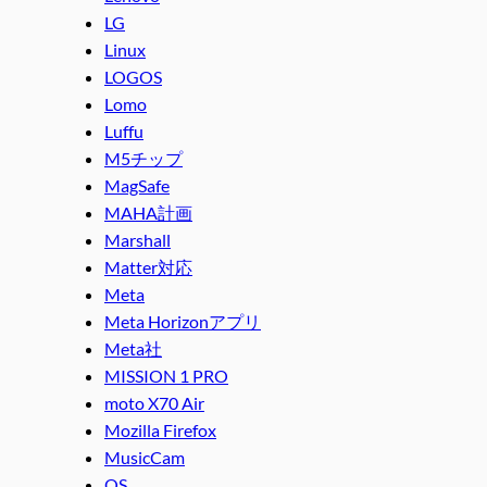
LG
Linux
LOGOS
Lomo
Luffu
M5チップ
MagSafe
MAHA計画
Marshall
Matter対応
Meta
Meta Horizonアプリ
Meta社
MISSION 1 PRO
moto X70 Air
Mozilla Firefox
MusicCam
OS