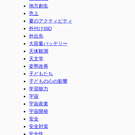
地方創生
売上
夏のアクティビティ
外付けSSD
外出先
大容量バッテリー
天体観測
天文学
姿勢改善
子どもたち
子どもの心の影響
学習能力
宇宙
宇宙産業
宇宙開発
安全
安全対策
安全性