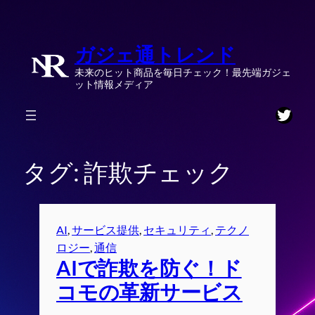
内
容
ガジェ通トレンド
を
ス
未来のヒット商品を毎日チェック！最先端ガジェ
キ
ット情報メディア
ッ
Twitt
プ
タグ:
詐欺チェック
AI
, 
サービス提供
, 
セキュリティ
, 
テクノ
ロジー
, 
通信
AIで詐欺を防ぐ！ド
コモの革新サービス