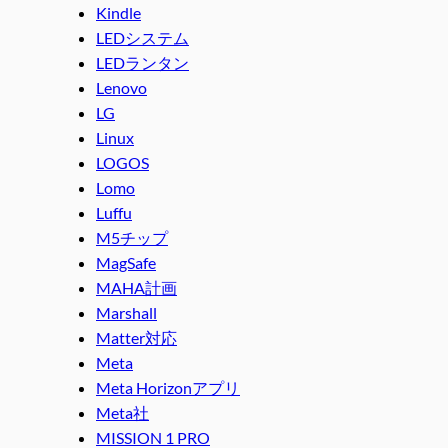
Kindle
LEDシステム
LEDランタン
Lenovo
LG
Linux
LOGOS
Lomo
Luffu
M5チップ
MagSafe
MAHA計画
Marshall
Matter対応
Meta
Meta Horizonアプリ
Meta社
MISSION 1 PRO