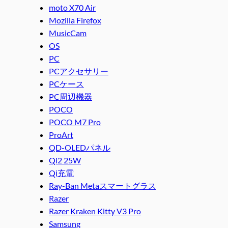
moto X70 Air
Mozilla Firefox
MusicCam
OS
PC
PCアクセサリー
PCケース
PC周辺機器
POCO
POCO M7 Pro
ProArt
QD-OLEDパネル
Qi2 25W
Qi充電
Ray-Ban Metaスマートグラス
Razer
Razer Kraken Kitty V3 Pro
Samsung