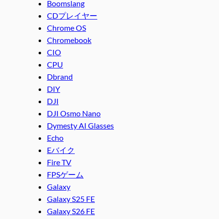
Boomslang
CDプレイヤー
Chrome OS
Chromebook
CIO
CPU
Dbrand
DIY
DJI
DJI Osmo Nano
Dymesty AI Glasses
Echo
Eバイク
Fire TV
FPSゲーム
Galaxy
Galaxy S25 FE
Galaxy S26 FE