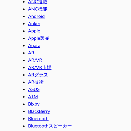
ANC搭載
ANC機能
Android
Anker
Apple
Apple製品
Aqara
AR
AR/VR
AR/VR市場
ARグラス
AR技術
ASUS
ATM
Bixby
BlackBerry
Bluetooth
Bluetoothスピーカー