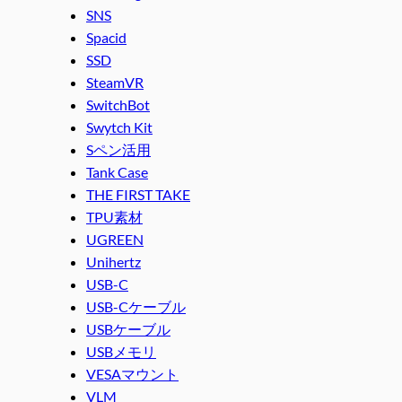
SNS
Spacid
SSD
SteamVR
SwitchBot
Swytch Kit
Sペン活用
Tank Case
THE FIRST TAKE
TPU素材
UGREEN
Unihertz
USB-C
USB-Cケーブル
USBケーブル
USBメモリ
VESAマウント
VLM