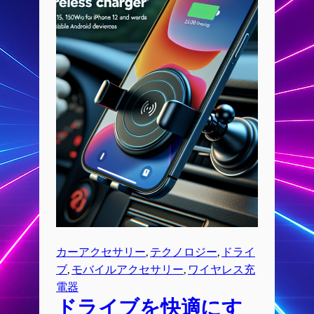
カーアクセサリー
, 
テクノロジー
, 
ドライ
ブ
, 
モバイルアクセサリー
, 
ワイヤレス充
電器
ドライブを快適にす