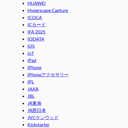
HUAWEI
Hyperscape Capture
ICOCA
ICカード
IFA 2025
IODATA
iOS
IoT
iPad
iPhone
iPhoneアクセサリー
IPL
JAXA
JBL
JR東海
JR西日本
JVCケンウッド
Kickstarter