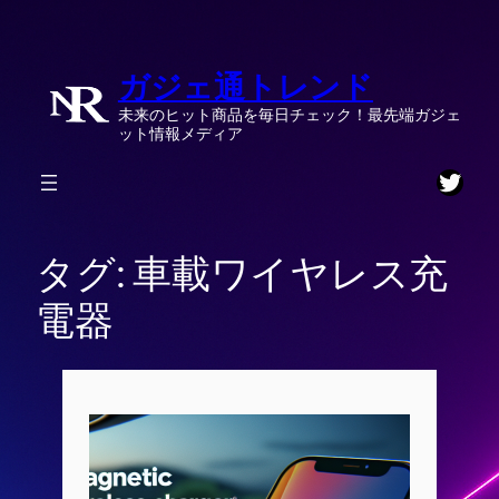
内
容
ガジェ通トレンド
を
ス
未来のヒット商品を毎日チェック！最先端ガジェ
キ
ット情報メディア
ッ
Twitt
プ
タグ:
車載ワイヤレス充
電器