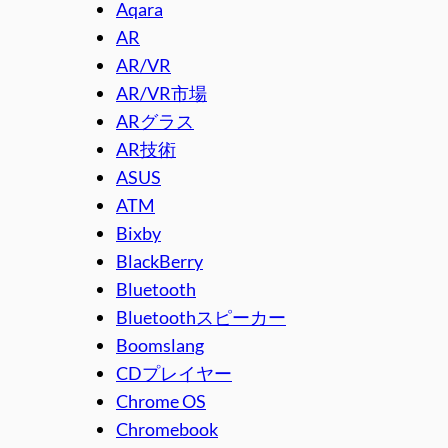
Aqara
AR
AR/VR
AR/VR市場
ARグラス
AR技術
ASUS
ATM
Bixby
BlackBerry
Bluetooth
Bluetoothスピーカー
Boomslang
CDプレイヤー
Chrome OS
Chromebook