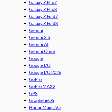
Galaxy Z Flip7
Galaxy Z Flip8
Galaxy Z Fold7
Galaxy Z Fold8
Gemini
Gemini 3.5
Gemini AI
Gemini Omni
Google
Google I/O
Google I/O 2026
GoPro
GoPro MAX2
GPS
GrapheneOS
Honor Magic V5