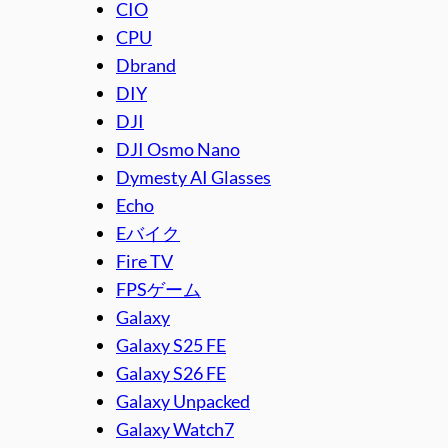
CIO
CPU
Dbrand
DIY
DJI
DJI Osmo Nano
Dymesty AI Glasses
Echo
Eバイク
Fire TV
FPSゲーム
Galaxy
Galaxy S25 FE
Galaxy S26 FE
Galaxy Unpacked
Galaxy Watch7