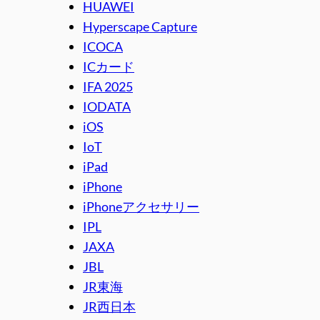
HUAWEI
Hyperscape Capture
ICOCA
ICカード
IFA 2025
IODATA
iOS
IoT
iPad
iPhone
iPhoneアクセサリー
IPL
JAXA
JBL
JR東海
JR西日本