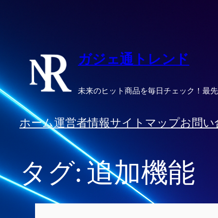
内
容
を
ス
ガジェ通トレンド
キ
ッ
未来のヒット商品を毎日チェック！最先
プ
ホーム
運営者情報
サイトマップ
お問い
タグ:
追加機能