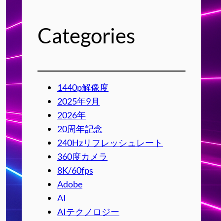
Categories
1440p解像度
2025年9月
2026年
20周年記念
240Hzリフレッシュレート
360度カメラ
8K/60fps
Adobe
AI
AIテクノロジー