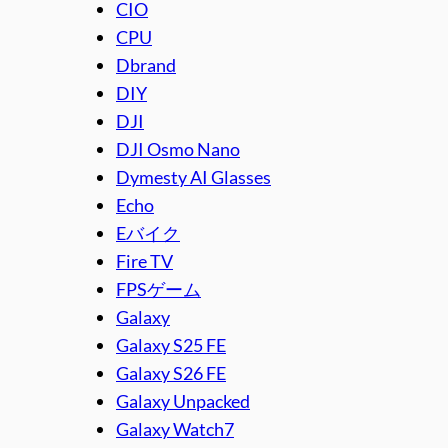
CIO
CPU
Dbrand
DIY
DJI
DJI Osmo Nano
Dymesty AI Glasses
Echo
Eバイク
Fire TV
FPSゲーム
Galaxy
Galaxy S25 FE
Galaxy S26 FE
Galaxy Unpacked
Galaxy Watch7