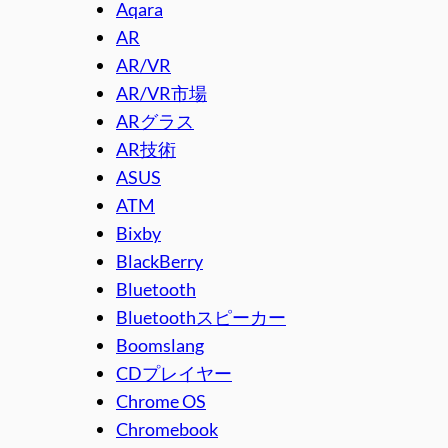
Aqara
AR
AR/VR
AR/VR市場
ARグラス
AR技術
ASUS
ATM
Bixby
BlackBerry
Bluetooth
Bluetoothスピーカー
Boomslang
CDプレイヤー
Chrome OS
Chromebook