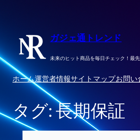
内
容
を
ス
ガジェ通トレンド
キ
ッ
未来のヒット商品を毎日チェック！最先
プ
ホーム
運営者情報
サイトマップ
お問い
タグ:
長期保証