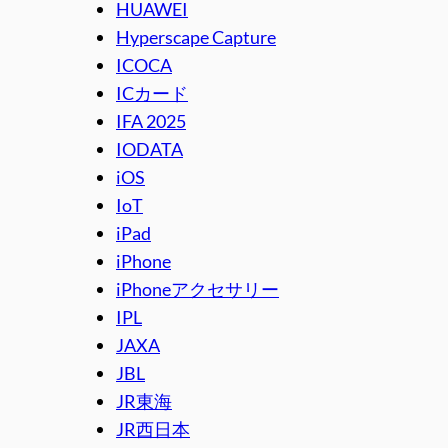
HUAWEI
Hyperscape Capture
ICOCA
ICカード
IFA 2025
IODATA
iOS
IoT
iPad
iPhone
iPhoneアクセサリー
IPL
JAXA
JBL
JR東海
JR西日本