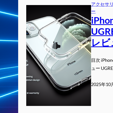
アクセサ
ー
iP
UG
レビ
目次 iP
ュー UGRE
2025年10