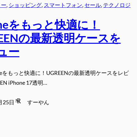
リー
, 
ショッピング
, 
スマートフォン
, 
セール
, 
テクノロジ
honeをもっと快適に！
REENの最新透明ケースを
ュー
honeをもっと快適に！UGREENの最新透明ケースをレビ
EN iPhone 17透明…
月25日
すーやん