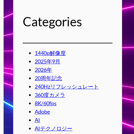
Categories
1440p解像度
2025年9月
2026年
20周年記念
240Hzリフレッシュレート
360度カメラ
8K/60fps
Adobe
AI
AIテクノロジー