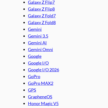
Galaxy Z Flip7
Galaxy Z Flip8
Galaxy Z Fold7
Galaxy Z Fold8
Gemini
Gemini 3.5
Gemini AI
Gemini Omni
Google
Google I/O
Google I/O 2026
GoPro
GoPro MAX2
GPS
GrapheneOS
Honor Magic V5