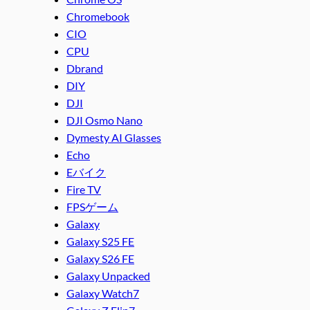
Chromebook
CIO
CPU
Dbrand
DIY
DJI
DJI Osmo Nano
Dymesty AI Glasses
Echo
Eバイク
Fire TV
FPSゲーム
Galaxy
Galaxy S25 FE
Galaxy S26 FE
Galaxy Unpacked
Galaxy Watch7