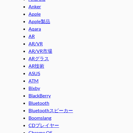
Anker
Apple
Apple製品
Aqara
AR
AR/VR
AR/VR市場
ARグラス
AR技術
ASUS
ATM
Bixby
BlackBerry
Bluetooth
Bluetoothスピーカー
Boomslang
CDプレイヤー
Chrome OS