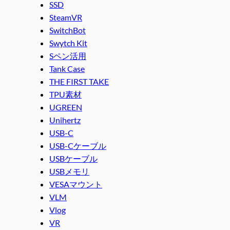
SSD
SteamVR
SwitchBot
Swytch Kit
Sペン活用
Tank Case
THE FIRST TAKE
TPU素材
UGREEN
Unihertz
USB-C
USB-Cケーブル
USBケーブル
USBメモリ
VESAマウント
VLM
Vlog
VR