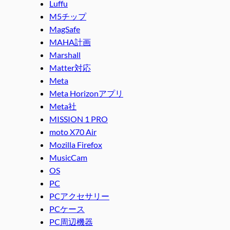
Luffu
M5チップ
MagSafe
MAHA計画
Marshall
Matter対応
Meta
Meta Horizonアプリ
Meta社
MISSION 1 PRO
moto X70 Air
Mozilla Firefox
MusicCam
OS
PC
PCアクセサリー
PCケース
PC周辺機器