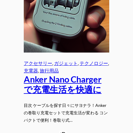
アクセサリー
, 
ガジェット
, 
テクノロジー
, 
充電器
, 
旅行用品
Anker Nano Charger
で充電生活を快適に
目次 ケーブルを探す日々にサヨナラ！Anker
の巻取り充電セットで充電生活が変わる コン
パクトで便利！巻取り式…