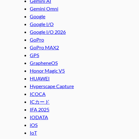
Gemini AI
Gemini Omni
Google
Google I/O
Google I/O 2026
GoPro
GoPro MAX2
GPS
GrapheneOS
Honor Magic V5
HUAWEI
Hyperscape Capture
ICOCA
ICカード
IFA 2025
IODATA
iOS
IoT