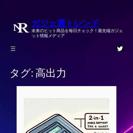
内
容
ガジェ通トレンド
を
ス
未来のヒット商品を毎日チェック！最先端ガジェ
キ
ット情報メディア
ッ
Twitt
プ
タグ:
高出力