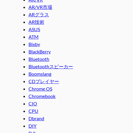
AR/VR市場
ARグラス
AR技術
ASUS
ATM
Bixby
BlackBerry
Bluetooth
Bluetoothスピーカー
Boomslang
CDプレイヤー
Chrome OS
Chromebook
CIO
CPU
Dbrand
DIY