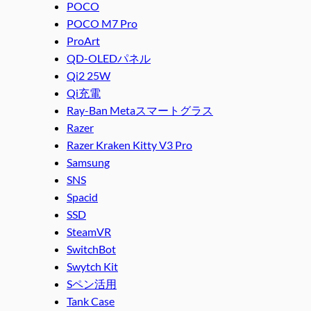
POCO
POCO M7 Pro
ProArt
QD-OLEDパネル
Qi2 25W
Qi充電
Ray-Ban Metaスマートグラス
Razer
Razer Kraken Kitty V3 Pro
Samsung
SNS
Spacid
SSD
SteamVR
SwitchBot
Swytch Kit
Sペン活用
Tank Case