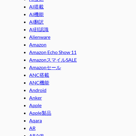
AI搭載
AI機能
AI翻訳
AI顔認識
Alienware
Amazon
Amazon Echo Show 11
AmazonスマイルSALE
Amazonセール
ANC搭載
ANC機能
Android
Anker
Apple
Apple製品
Aqara
AR
AR/VR