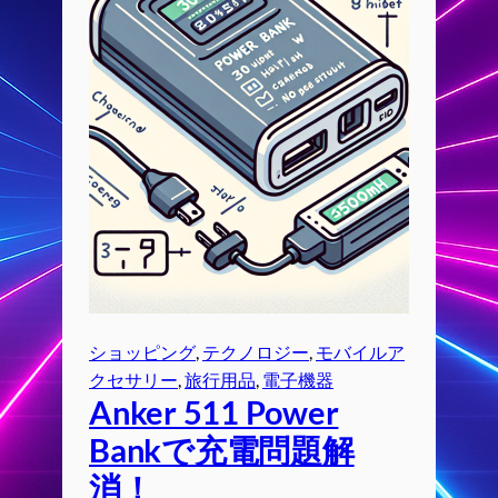
ショッピング
, 
テクノロジー
, 
モバイルア
クセサリー
, 
旅行用品
, 
電子機器
Anker 511 Power
Bankで充電問題解
消！