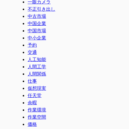
一眼カメラ
不正引き出し
中古市場
中国企業
中国市場
中小企業
予約
交通
人工知能
人間工学
人間関係
仕事
仮想現実
任天堂
余暇
作業環境
作業空間
価格