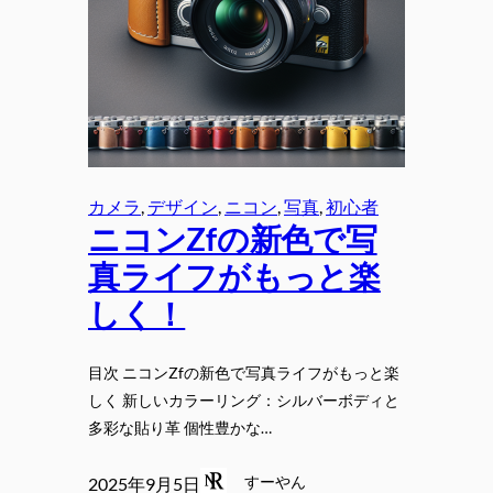
カメラ
, 
デザイン
, 
ニコン
, 
写真
, 
初心者
ニコンZfの新色で写
真ライフがもっと楽
しく！
目次 ニコンZfの新色で写真ライフがもっと楽
しく 新しいカラーリング：シルバーボディと
多彩な貼り革 個性豊かな…
すーやん
2025年9月5日