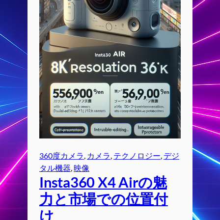
360度カメラ
, 
カメラ
, 
テクノロジー
, 
デジ
タル機器
, 
映像
Insta360 X4 Airの魅
力と市場での位置付
け