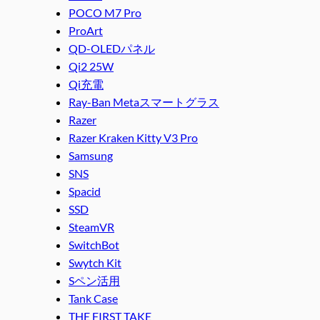
POCO M7 Pro
ProArt
QD-OLEDパネル
Qi2 25W
Qi充電
Ray-Ban Metaスマートグラス
Razer
Razer Kraken Kitty V3 Pro
Samsung
SNS
Spacid
SSD
SteamVR
SwitchBot
Swytch Kit
Sペン活用
Tank Case
THE FIRST TAKE