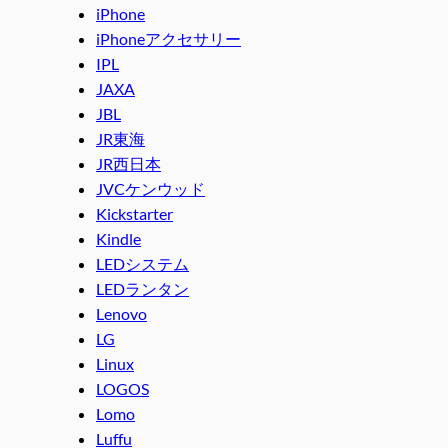
iPhone
iPhoneアクセサリー
IPL
JAXA
JBL
JR東海
JR西日本
JVCケンウッド
Kickstarter
Kindle
LEDシステム
LEDランタン
Lenovo
LG
Linux
LOGOS
Lomo
Luffu