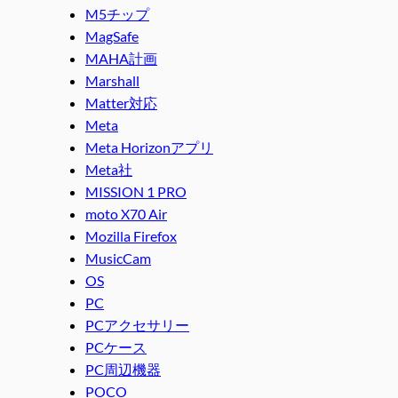
M5チップ
MagSafe
MAHA計画
Marshall
Matter対応
Meta
Meta Horizonアプリ
Meta社
MISSION 1 PRO
moto X70 Air
Mozilla Firefox
MusicCam
OS
PC
PCアクセサリー
PCケース
PC周辺機器
POCO