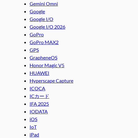
Gemini Omni
Google
Google I/O
Google I/O 2026
GoPro
GoPro MAX2
GPS
GrapheneOS
Honor Magic V5
HUAWEI
Hyperscape Capture
ICOCA
ICカード
IFA 2025
IODATA
iOS
IoT
iPad