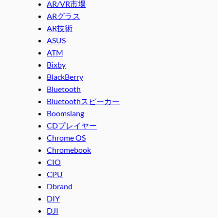
AR/VR市場
ARグラス
AR技術
ASUS
ATM
Bixby
BlackBerry
Bluetooth
Bluetoothスピーカー
Boomslang
CDプレイヤー
Chrome OS
Chromebook
CIO
CPU
Dbrand
DIY
DJI