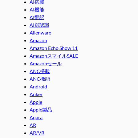
AI搭載
AI機能
AI翻訳
AI顔認識
Alienware
Amazon
Amazon Echo Show 11
AmazonスマイルSALE
Amazonセール
ANC搭載
ANC機能
Android
Anker
Apple
Apple製品
Aqara
AR
AR/VR