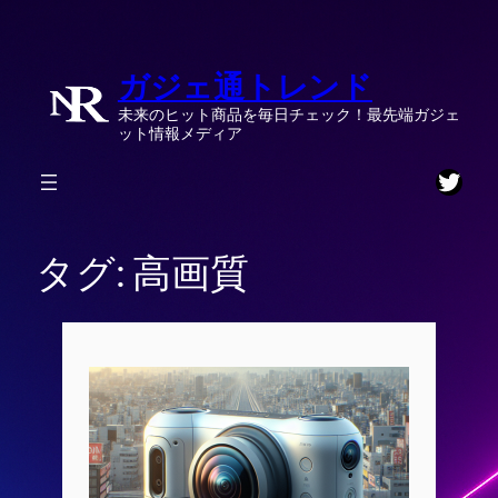
内
容
ガジェ通トレンド
を
ス
未来のヒット商品を毎日チェック！最先端ガジェ
キ
ット情報メディア
ッ
Twitt
プ
タグ:
高画質