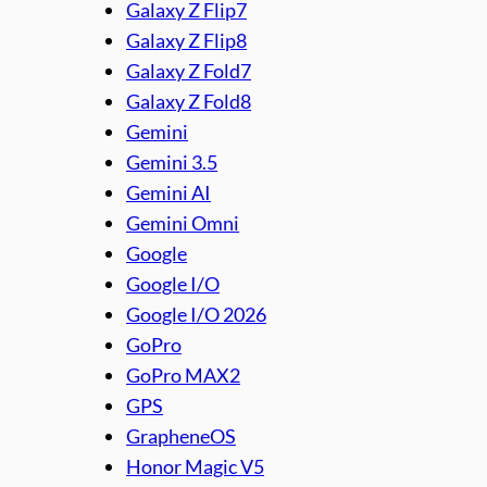
Galaxy Z Flip7
Galaxy Z Flip8
Galaxy Z Fold7
Galaxy Z Fold8
Gemini
Gemini 3.5
Gemini AI
Gemini Omni
Google
Google I/O
Google I/O 2026
GoPro
GoPro MAX2
GPS
GrapheneOS
Honor Magic V5