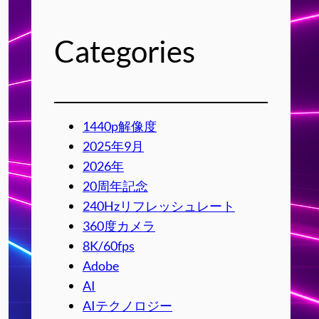
Categories
1440p解像度
2025年9月
2026年
20周年記念
240Hzリフレッシュレート
360度カメラ
8K/60fps
Adobe
AI
AIテクノロジー