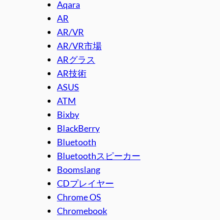
Aqara
AR
AR/VR
AR/VR市場
ARグラス
AR技術
ASUS
ATM
Bixby
BlackBerry
Bluetooth
Bluetoothスピーカー
Boomslang
CDプレイヤー
Chrome OS
Chromebook