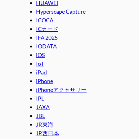
HUAWEI
Hyperscape Capture
ICOCA
ICカード
IFA 2025
IODATA
iOS
IoT
iPad
iPhone
iPhoneアクセサリー
IPL
JAXA
JBL
JR東海
JR西日本