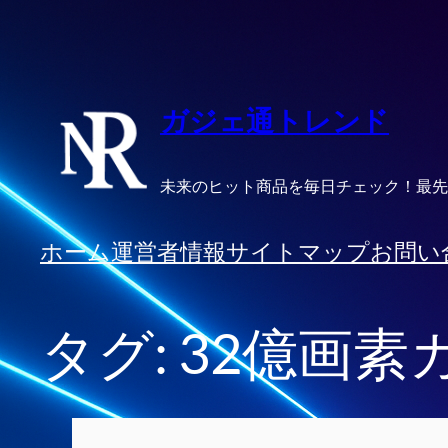
内
容
を
ス
ガジェ通トレンド
キ
ッ
未来のヒット商品を毎日チェック！最先
プ
ホーム
運営者情報
サイトマップ
お問い
タグ:
32億画素