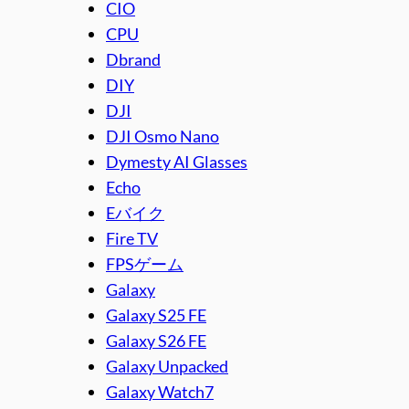
CIO
CPU
Dbrand
DIY
DJI
DJI Osmo Nano
Dymesty AI Glasses
Echo
Eバイク
Fire TV
FPSゲーム
Galaxy
Galaxy S25 FE
Galaxy S26 FE
Galaxy Unpacked
Galaxy Watch7