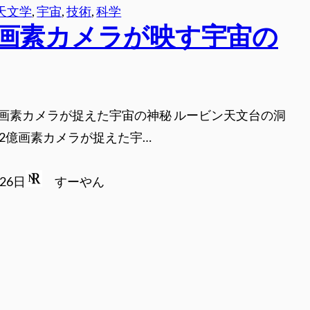
天文学
, 
宇宙
, 
技術
, 
科学
億画素カメラが映す宇宙の
億画素カメラが捉えた宇宙の神秘 ルービン天文台の洞
32億画素カメラが捉えた宇…
月26日
すーやん