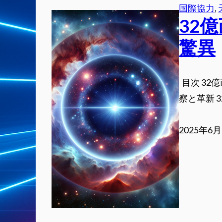
国際協力
, 
32
驚異
目次 32
察と革新 
2025年6