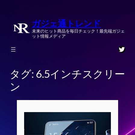
内
容
ガジェ通トレンド
を
ス
未来のヒット商品を毎日チェック！最先端ガジェ
キ
ット情報メディア
ッ
Twitt
プ
タグ:
6.5インチスクリー
ン