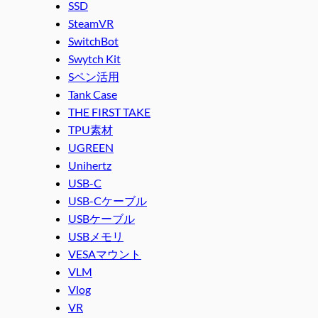
SSD
SteamVR
SwitchBot
Swytch Kit
Sペン活用
Tank Case
THE FIRST TAKE
TPU素材
UGREEN
Unihertz
USB-C
USB-Cケーブル
USBケーブル
USBメモリ
VESAマウント
VLM
Vlog
VR