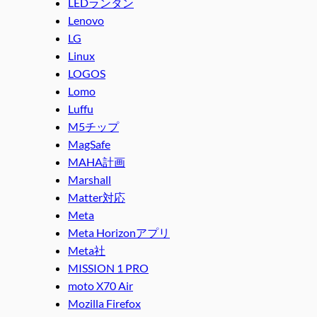
LEDランタン
Lenovo
LG
Linux
LOGOS
Lomo
Luffu
M5チップ
MagSafe
MAHA計画
Marshall
Matter対応
Meta
Meta Horizonアプリ
Meta社
MISSION 1 PRO
moto X70 Air
Mozilla Firefox