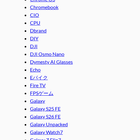
Chromebook
CIO
CPU
Dbrand
DIY
DJI
DJI Osmo Nano
Dymesty AI Glasses
Echo
Eバイク
Fire TV
FPSゲーム
Galaxy
Galaxy S25 FE
Galaxy S26 FE
Galaxy Unpacked
Galaxy Watch7
Galaxy Z Flip7