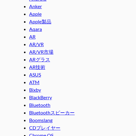
Anker
Apple
Apple製品
Aqara
AR
AR/VR
AR/VR市場
ARグラス
AR技術
ASUS
ATM
Bixby
BlackBerry
Bluetooth
Bluetoothスピーカー
Boomslang
CDプレイヤー
Chrome OS