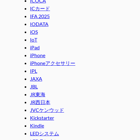
ICOCA
ICカード
IFA 2025
IODATA
iOS
IoT
iPad
iPhone
iPhoneアクセサリー
IPL
JAXA
JBL
JR東海
JR西日本
JVCケンウッド
Kickstarter
Kindle
LEDシステム