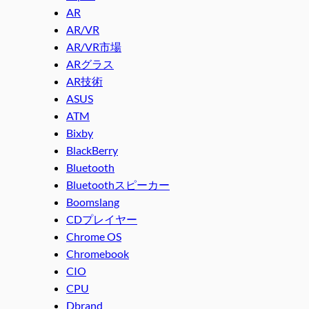
AR
AR/VR
AR/VR市場
ARグラス
AR技術
ASUS
ATM
Bixby
BlackBerry
Bluetooth
Bluetoothスピーカー
Boomslang
CDプレイヤー
Chrome OS
Chromebook
CIO
CPU
Dbrand