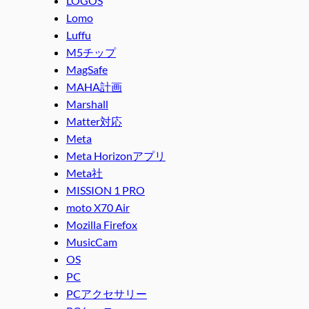
LOGOS
Lomo
Luffu
M5チップ
MagSafe
MAHA計画
Marshall
Matter対応
Meta
Meta Horizonアプリ
Meta社
MISSION 1 PRO
moto X70 Air
Mozilla Firefox
MusicCam
OS
PC
PCアクセサリー