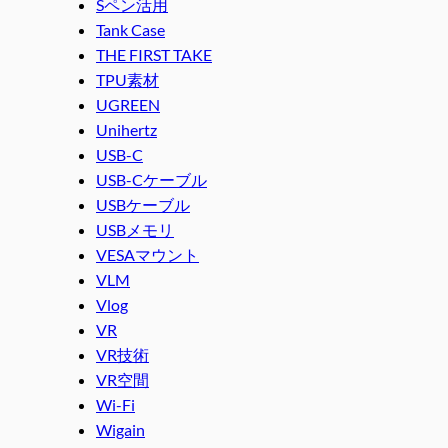
Sペン活用
Tank Case
THE FIRST TAKE
TPU素材
UGREEN
Unihertz
USB-C
USB-Cケーブル
USBケーブル
USBメモリ
VESAマウント
VLM
Vlog
VR
VR技術
VR空間
Wi-Fi
Wigain