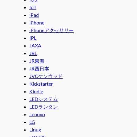
IoT
iPad
iPhone
iPhoneアクセサリー
IPL
JAXA
JBL
JR東海
JR西日本
JVCケンウッド
Kickstarter
Kindle
LEDシステム
LEDランタン
Lenovo
LG
Linux