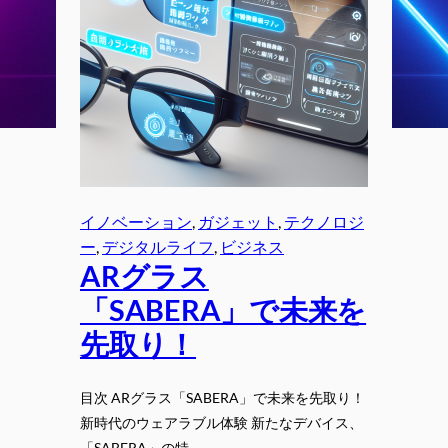
イノベーション
, 
ガジェット
, 
テクノロジ
ー
, 
デジタルライフ
, 
ビジネス
ARグラス
「SABERA」で未来を
先取り！
目次 ARグラス「SABERA」で未来を先取り！
新時代のウェアラブル体験 新たなデバイス、
「SABERA」の特…