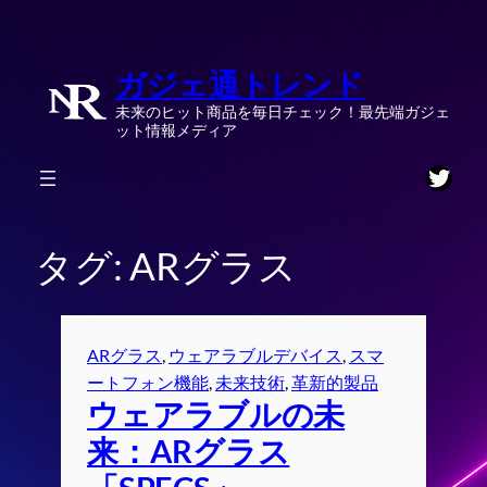
内
容
ガジェ通トレンド
を
ス
未来のヒット商品を毎日チェック！最先端ガジェ
キ
ット情報メディア
ッ
Twitt
プ
タグ:
ARグラス
ARグラス
, 
ウェアラブルデバイス
, 
スマ
ートフォン機能
, 
未来技術
, 
革新的製品
ウェアラブルの未
来：ARグラス