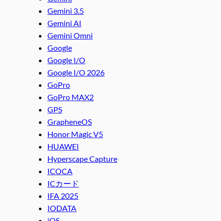
Gemini 3.5
Gemini AI
Gemini Omni
Google
Google I/O
Google I/O 2026
GoPro
GoPro MAX2
GPS
GrapheneOS
Honor Magic V5
HUAWEI
Hyperscape Capture
ICOCA
ICカード
IFA 2025
IODATA
iOS