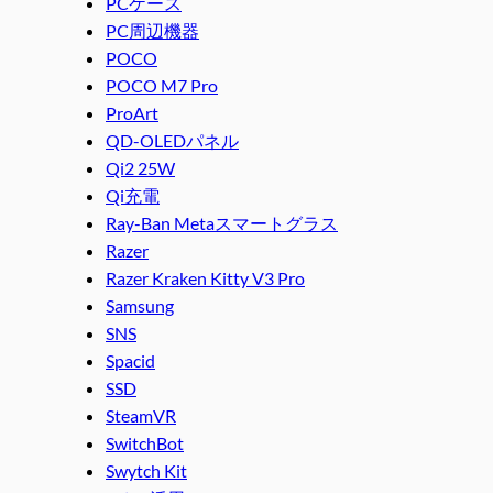
PCケース
PC周辺機器
POCO
POCO M7 Pro
ProArt
QD-OLEDパネル
Qi2 25W
Qi充電
Ray-Ban Metaスマートグラス
Razer
Razer Kraken Kitty V3 Pro
Samsung
SNS
Spacid
SSD
SteamVR
SwitchBot
Swytch Kit