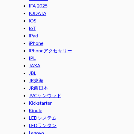
IFA 2025
IODATA
iOS
IoT
iPad
iPhone
iPhoneアクセサリー
IPL
JAXA
JBL
JR東海
JR西日本
JVCケンウッド
Kickstarter
Kindle
LEDシステム
LEDランタン
Lenovo