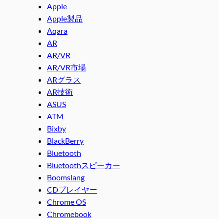
Apple
Apple製品
Aqara
AR
AR/VR
AR/VR市場
ARグラス
AR技術
ASUS
ATM
Bixby
BlackBerry
Bluetooth
Bluetoothスピーカー
Boomslang
CDプレイヤー
Chrome OS
Chromebook