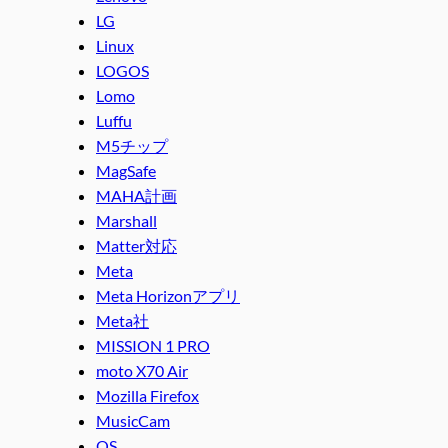
LG
Linux
LOGOS
Lomo
Luffu
M5チップ
MagSafe
MAHA計画
Marshall
Matter対応
Meta
Meta Horizonアプリ
Meta社
MISSION 1 PRO
moto X70 Air
Mozilla Firefox
MusicCam
OS