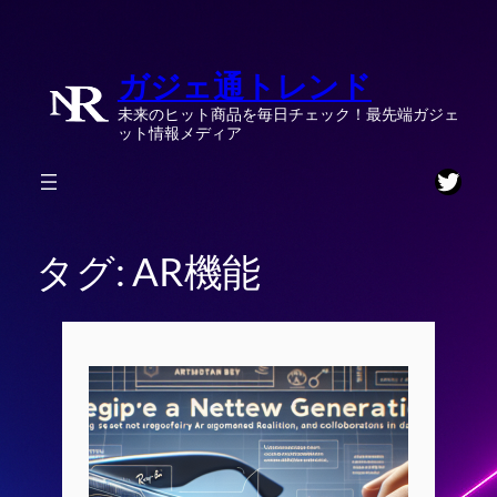
内
容
ガジェ通トレンド
を
ス
未来のヒット商品を毎日チェック！最先端ガジェ
キ
ット情報メディア
ッ
Twitt
プ
タグ:
AR機能