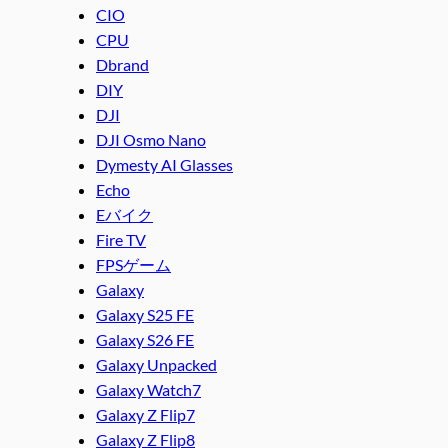
CIO
CPU
Dbrand
DIY
DJI
DJI Osmo Nano
Dymesty AI Glasses
Echo
Eバイク
Fire TV
FPSゲーム
Galaxy
Galaxy S25 FE
Galaxy S26 FE
Galaxy Unpacked
Galaxy Watch7
Galaxy Z Flip7
Galaxy Z Flip8