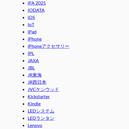
IFA 2025
IODATA
iOS
IoT
iPad
iPhone
iPhoneアクセサリー
IPL
JAXA
JBL
JR東海
JR西日本
JVCケンウッド
Kickstarter
Kindle
LEDシステム
LEDランタン
Lenovo