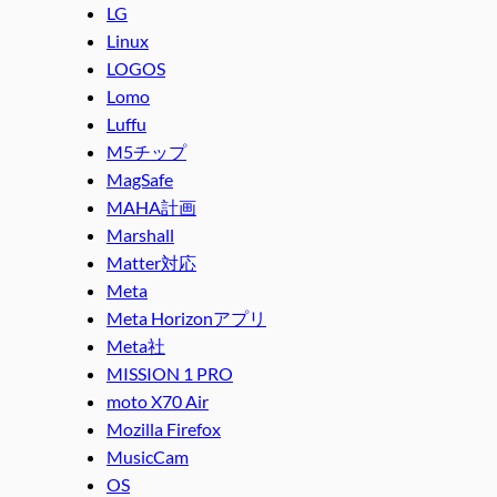
LG
Linux
LOGOS
Lomo
Luffu
M5チップ
MagSafe
MAHA計画
Marshall
Matter対応
Meta
Meta Horizonアプリ
Meta社
MISSION 1 PRO
moto X70 Air
Mozilla Firefox
MusicCam
OS