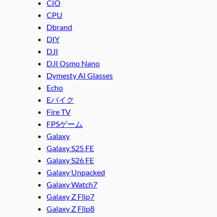
CIO
CPU
Dbrand
DIY
DJI
DJI Osmo Nano
Dymesty AI Glasses
Echo
Eバイク
Fire TV
FPSゲーム
Galaxy
Galaxy S25 FE
Galaxy S26 FE
Galaxy Unpacked
Galaxy Watch7
Galaxy Z Flip7
Galaxy Z Flip8