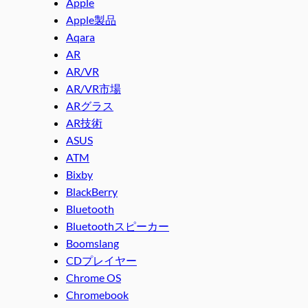
Apple
Apple製品
Aqara
AR
AR/VR
AR/VR市場
ARグラス
AR技術
ASUS
ATM
Bixby
BlackBerry
Bluetooth
Bluetoothスピーカー
Boomslang
CDプレイヤー
Chrome OS
Chromebook