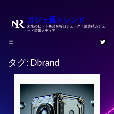
内
容
ガジェ通トレンド
を
ス
未来のヒット商品を毎日チェック！最先端ガジェ
キ
ット情報メディア
ッ
Twitt
プ
タグ:
Dbrand