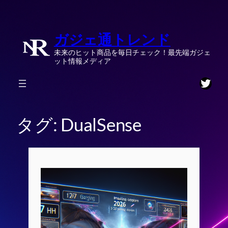
内
容
ガジェ通トレンド
を
ス
未来のヒット商品を毎日チェック！最先端ガジェ
キ
ット情報メディア
ッ
Twitt
プ
タグ:
DualSense