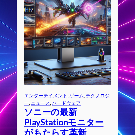
エンターテイメント
, 
ゲーム
, 
テクノロジ
ー
, 
ニュース
, 
ハードウェア
ソニーの最新
PlayStationモニター
がもたらす革新