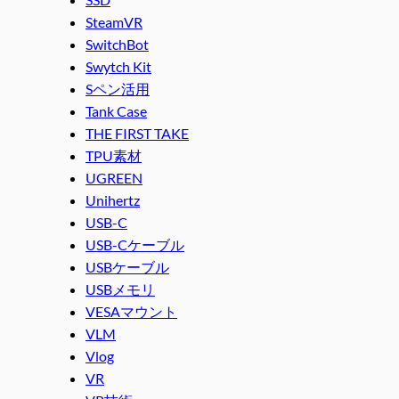
SteamVR
SwitchBot
Swytch Kit
Sペン活用
Tank Case
THE FIRST TAKE
TPU素材
UGREEN
Unihertz
USB-C
USB-Cケーブル
USBケーブル
USBメモリ
VESAマウント
VLM
Vlog
VR