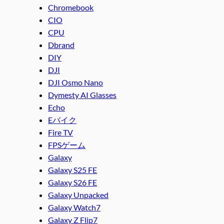
Chromebook
CIO
CPU
Dbrand
DIY
DJI
DJI Osmo Nano
Dymesty AI Glasses
Echo
Eバイク
Fire TV
FPSゲーム
Galaxy
Galaxy S25 FE
Galaxy S26 FE
Galaxy Unpacked
Galaxy Watch7
Galaxy Z Flip7