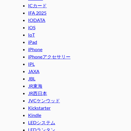
ICカード
IFA 2025
IODATA
iOS
IoT
iPad
iPhone
iPhoneアクセサリー
IPL
JAXA
JBL
JR東海
JR西日本
JVCケンウッド
Kickstarter
Kindle
LEDシステム
LEDランタン