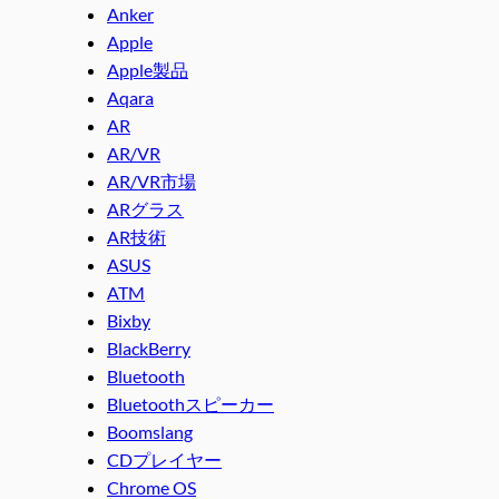
Anker
Apple
Apple製品
Aqara
AR
AR/VR
AR/VR市場
ARグラス
AR技術
ASUS
ATM
Bixby
BlackBerry
Bluetooth
Bluetoothスピーカー
Boomslang
CDプレイヤー
Chrome OS