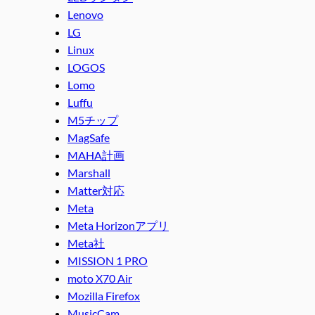
Lenovo
LG
Linux
LOGOS
Lomo
Luffu
M5チップ
MagSafe
MAHA計画
Marshall
Matter対応
Meta
Meta Horizonアプリ
Meta社
MISSION 1 PRO
moto X70 Air
Mozilla Firefox
MusicCam