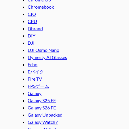
Chromebook
CIO
CPU
Dbrand
DIY
DJI
DJI Osmo Nano
Dymesty AI Glasses
Echo
Eバイク
Fire TV
FPSゲーム
Galaxy
Galaxy S25 FE
Galaxy S26 FE
Galaxy Unpacked
Galaxy Watch7