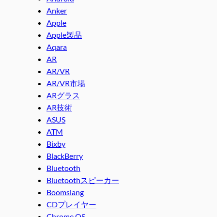
Anker
Apple
Apple製品
Aqara
AR
AR/VR
AR/VR市場
ARグラス
AR技術
ASUS
ATM
Bixby
BlackBerry
Bluetooth
Bluetoothスピーカー
Boomslang
CDプレイヤー
Chrome OS