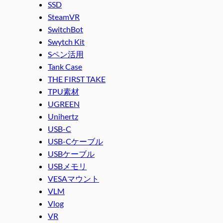
SSD
SteamVR
SwitchBot
Swytch Kit
Sペン活用
Tank Case
THE FIRST TAKE
TPU素材
UGREEN
Unihertz
USB-C
USB-Cケーブル
USBケーブル
USBメモリ
VESAマウント
VLM
Vlog
VR