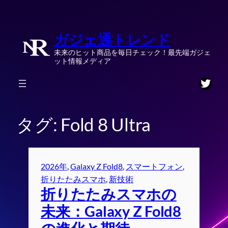
内
容
ガジェ通トレンド
を
ス
未来のヒット商品を毎日チェック！最先端ガジェ
キ
ット情報メディア
ッ
Twitt
プ
タグ:
Fold 8 Ultra
2026年
, 
Galaxy Z Fold8
, 
スマートフォン
, 
折りたたみスマホ
, 
新技術
折りたたみスマホの
未来：Galaxy Z Fold8