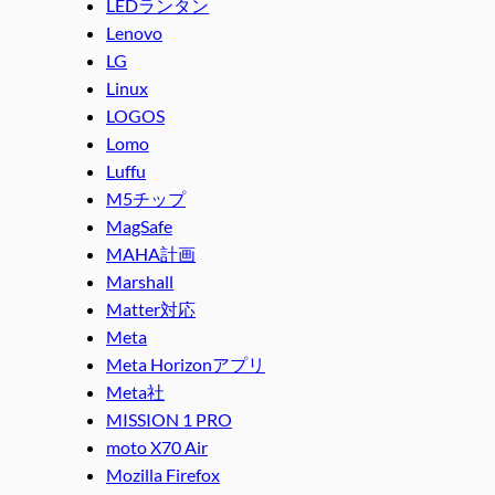
LEDランタン
Lenovo
LG
Linux
LOGOS
Lomo
Luffu
M5チップ
MagSafe
MAHA計画
Marshall
Matter対応
Meta
Meta Horizonアプリ
Meta社
MISSION 1 PRO
moto X70 Air
Mozilla Firefox