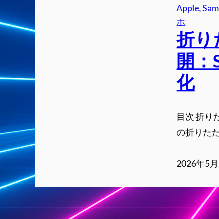
Apple
, 
Sam
ホ
折り
開：S
化
目次 折りた
の折りたたみ
2026年5