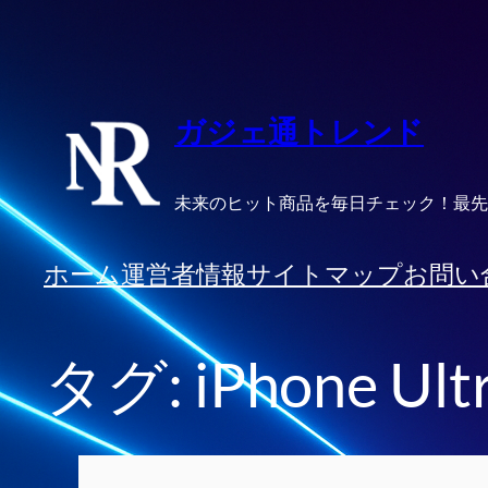
内
容
を
ス
ガジェ通トレンド
キ
ッ
未来のヒット商品を毎日チェック！最先
プ
ホーム
運営者情報
サイトマップ
お問い
タグ:
iPhone Ult