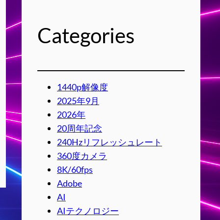
Categories
1440p解像度
2025年9月
2026年
20周年記念
240Hzリフレッシュレート
360度カメラ
8K/60fps
Adobe
AI
AIテクノロジー