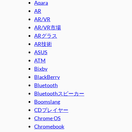
Aqara
AR
AR/VR
AR/VR市場
ARグラス
AR技術
ASUS
ATM
Bixby
BlackBerry
Bluetooth
Bluetoothスピーカー
Boomslang
CDプレイヤー
Chrome OS
Chromebook