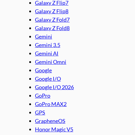
Galaxy Z Flip7
Galaxy Z Flip8
Galaxy Z Fold7
Galaxy Z Fold8
Gemini
Gemini 3.5
Gemini AI
Gemini Omni
Google
Google I/O
Google I/O 2026
GoPro
GoPro MAX2
GPS
GrapheneOS
Honor Magic V5