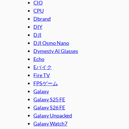
CIO
CPU
Dbrand
DIY
DJI
DJI Osmo Nano
Dymesty AI Glasses
Echo
Eバイク
Fire TV
FPSゲーム
Galaxy
Galaxy S25 FE
Galaxy S26 FE
Galaxy Unpacked
Galaxy Watch7