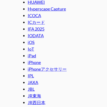
HUAWEI
Hyperscape Capture
ICOCA
ICカード
IFA 2025
IODATA
iOS
IoT
iPad
iPhone
iPhoneアクセサリー
IPL
JAXA
JBL
JR東海
JR西日本