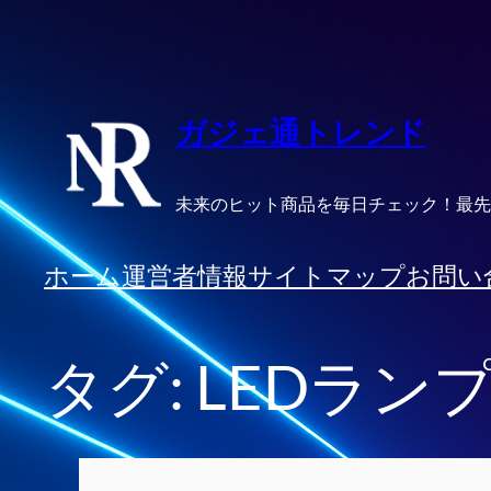
内
容
を
ス
ガジェ通トレンド
キ
ッ
未来のヒット商品を毎日チェック！最先
プ
ホーム
運営者情報
サイトマップ
お問い
タグ:
LEDラン