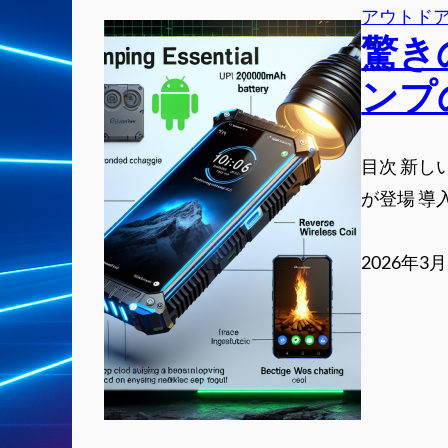
アウトド
驚き
ンプ
目次 新
が登場 導
2026年3