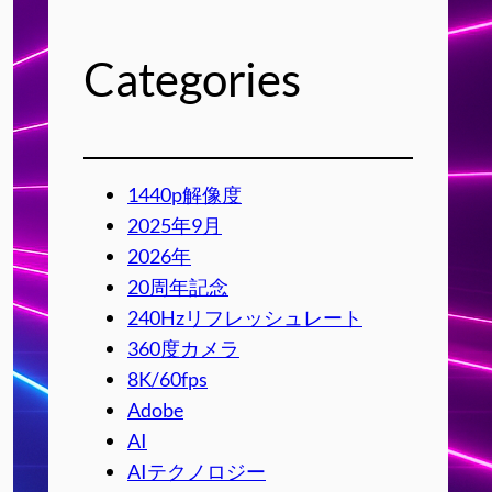
Categories
1440p解像度
2025年9月
2026年
20周年記念
240Hzリフレッシュレート
360度カメラ
8K/60fps
Adobe
AI
AIテクノロジー