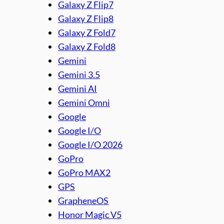
Galaxy Z Flip7
Galaxy Z Flip8
Galaxy Z Fold7
Galaxy Z Fold8
Gemini
Gemini 3.5
Gemini AI
Gemini Omni
Google
Google I/O
Google I/O 2026
GoPro
GoPro MAX2
GPS
GrapheneOS
Honor Magic V5