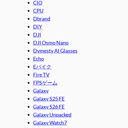
CIO
CPU
Dbrand
DIY
DJI
DJI Osmo Nano
Dymesty AI Glasses
Echo
Eバイク
Fire TV
FPSゲーム
Galaxy
Galaxy S25 FE
Galaxy S26 FE
Galaxy Unpacked
Galaxy Watch7