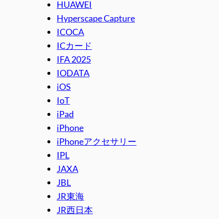
HUAWEI
Hyperscape Capture
ICOCA
ICカード
IFA 2025
IODATA
iOS
IoT
iPad
iPhone
iPhoneアクセサリー
IPL
JAXA
JBL
JR東海
JR西日本