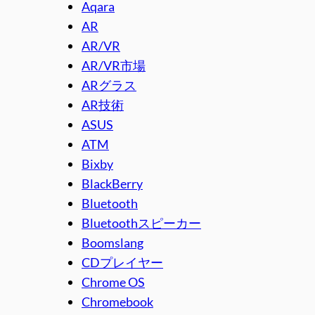
Aqara
AR
AR/VR
AR/VR市場
ARグラス
AR技術
ASUS
ATM
Bixby
BlackBerry
Bluetooth
Bluetoothスピーカー
Boomslang
CDプレイヤー
Chrome OS
Chromebook