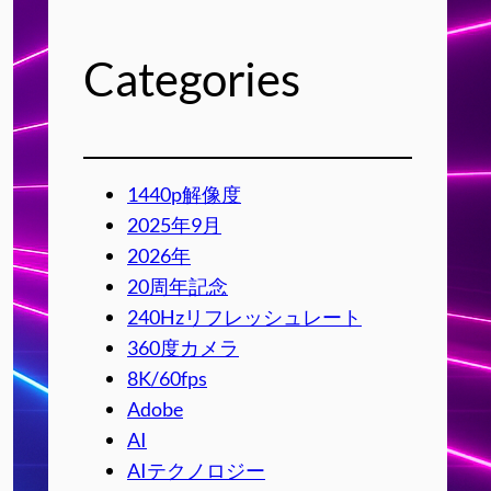
Categories
1440p解像度
2025年9月
2026年
20周年記念
240Hzリフレッシュレート
360度カメラ
8K/60fps
Adobe
AI
AIテクノロジー