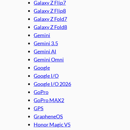
Galaxy Z Flip7
Galaxy Z Flip8
Galaxy Z Fold7
Galaxy Z Fold8
Gemini
Gemini 3.5
Gemini AI
Gemini Omni
Google
Google I/O
Google I/O 2026
GoPro
GoPro MAX2
GPS
GrapheneOS
Honor Magic V5