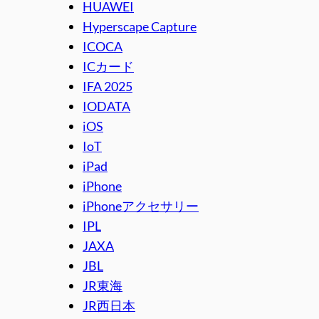
HUAWEI
Hyperscape Capture
ICOCA
ICカード
IFA 2025
IODATA
iOS
IoT
iPad
iPhone
iPhoneアクセサリー
IPL
JAXA
JBL
JR東海
JR西日本