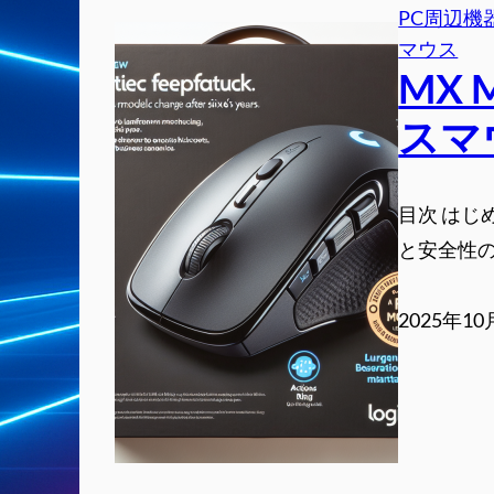
PC周辺機
マウス
MX 
スマ
目次 はじめ
と安全性の
2025年1