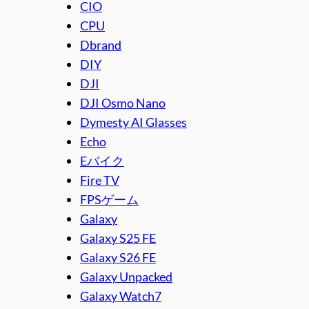
CIO
CPU
Dbrand
DIY
DJI
DJI Osmo Nano
Dymesty AI Glasses
Echo
Eバイク
Fire TV
FPSゲーム
Galaxy
Galaxy S25 FE
Galaxy S26 FE
Galaxy Unpacked
Galaxy Watch7