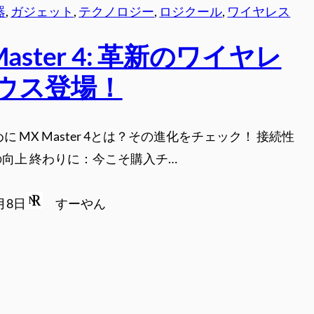
器
, 
ガジェット
, 
テクノロジー
, 
ロジクール
, 
ワイヤレス
Master 4: 革新のワイヤレ
ウス登場！
に MX Master 4とは？その進化をチェック！ 接続性
向上 終わりに：今こそ購入チ…
0月8日
すーやん