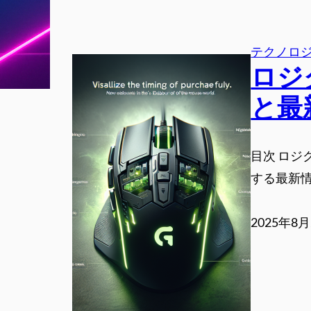
テクノロ
ロジク
と最
目次 ロジク
する最新情
2025年8