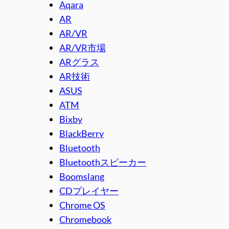
Aqara
AR
AR/VR
AR/VR市場
ARグラス
AR技術
ASUS
ATM
Bixby
BlackBerry
Bluetooth
Bluetoothスピーカー
Boomslang
CDプレイヤー
Chrome OS
Chromebook