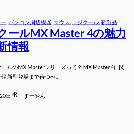
ジー
, 
パソコン周辺機器
, 
マウス
, 
ロジクール
, 
新製品
ールMX Master 4の魅力
新情報
ールのMX Masterシリーズって？ MX Master 4に関
報 新型登場まで待つべ…
月20日
すーやん