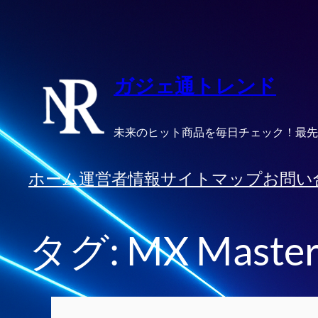
内
容
を
ス
ガジェ通トレンド
キ
ッ
未来のヒット商品を毎日チェック！最先
プ
ホーム
運営者情報
サイトマップ
お問い
タグ:
MX Master