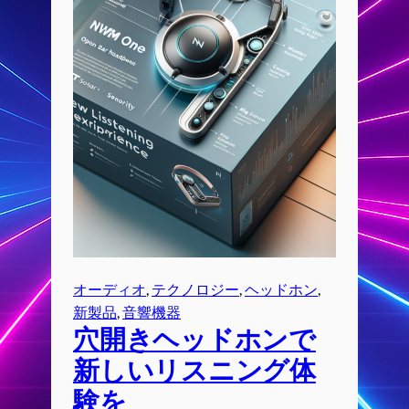
オーディオ
, 
テクノロジー
, 
ヘッドホン
, 
新製品
, 
音響機器
穴開きヘッドホンで
新しいリスニング体
験を