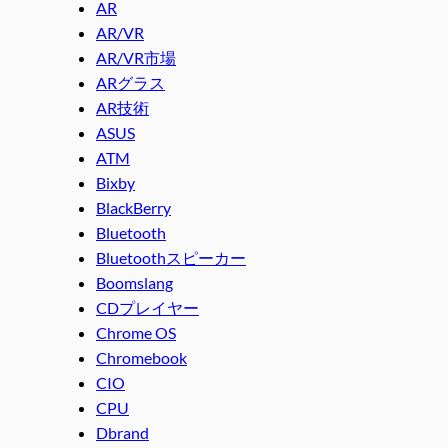
AR
AR/VR
AR/VR市場
ARグラス
AR技術
ASUS
ATM
Bixby
BlackBerry
Bluetooth
Bluetoothスピーカー
Boomslang
CDプレイヤー
Chrome OS
Chromebook
CIO
CPU
Dbrand