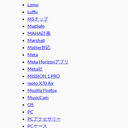
Lomo
Luffu
M5チップ
MagSafe
MAHA計画
Marshall
Matter対応
Meta
Meta Horizonアプリ
Meta社
MISSION 1 PRO
moto X70 Air
Mozilla Firefox
MusicCam
OS
PC
PCアクセサリー
PCケース