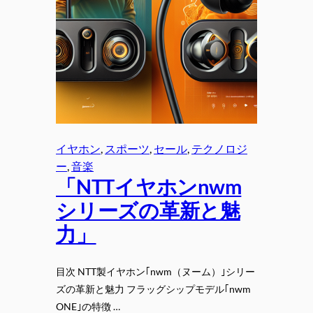
イヤホン
, 
スポーツ
, 
セール
, 
テクノロジ
ー
, 
音楽
「NTTイヤホンnwm
シリーズの革新と魅
力」
目次 NTT製イヤホン｢nwm（ヌーム）｣シリー
ズの革新と魅力 フラッグシップモデル｢nwm
ONE｣の特徴 …