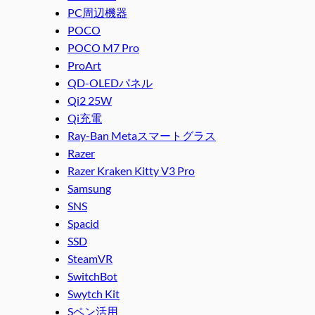
PC周辺機器
POCO
POCO M7 Pro
ProArt
QD-OLEDパネル
Qi2 25W
Qi充電
Ray-Ban Metaスマートグラス
Razer
Razer Kraken Kitty V3 Pro
Samsung
SNS
Spacid
SSD
SteamVR
SwitchBot
Swytch Kit
Sペン活用