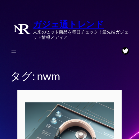
内
容
ガジェ通トレンド
を
ス
未来のヒット商品を毎日チェック！最先端ガジェ
キ
ット情報メディア
ッ
Twitt
プ
タグ:
nwm