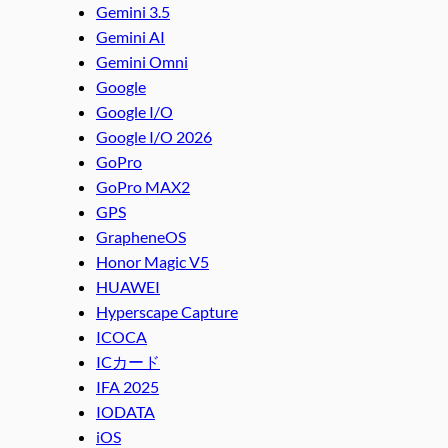
Gemini 3.5
Gemini AI
Gemini Omni
Google
Google I/O
Google I/O 2026
GoPro
GoPro MAX2
GPS
GrapheneOS
Honor Magic V5
HUAWEI
Hyperscape Capture
ICOCA
ICカード
IFA 2025
IODATA
iOS