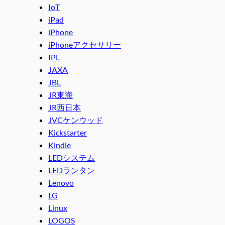
IoT
iPad
iPhone
iPhoneアクセサリー
IPL
JAXA
JBL
JR東海
JR西日本
JVCケンウッド
Kickstarter
Kindle
LEDシステム
LEDランタン
Lenovo
LG
Linux
LOGOS