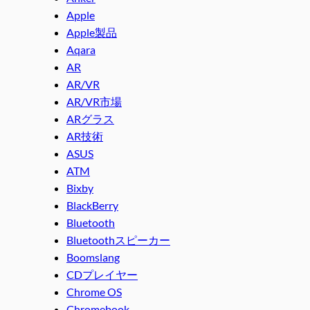
Apple
Apple製品
Aqara
AR
AR/VR
AR/VR市場
ARグラス
AR技術
ASUS
ATM
Bixby
BlackBerry
Bluetooth
Bluetoothスピーカー
Boomslang
CDプレイヤー
Chrome OS
Chromebook