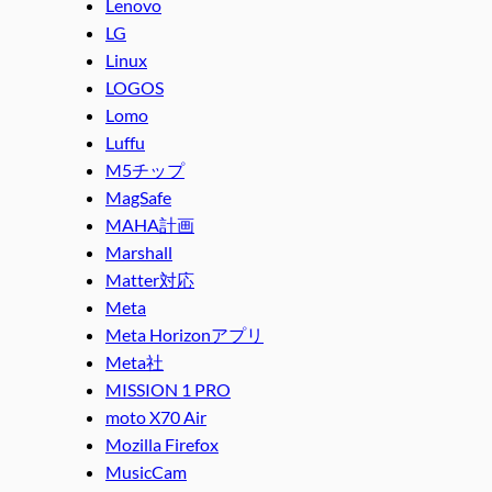
Lenovo
LG
Linux
LOGOS
Lomo
Luffu
M5チップ
MagSafe
MAHA計画
Marshall
Matter対応
Meta
Meta Horizonアプリ
Meta社
MISSION 1 PRO
moto X70 Air
Mozilla Firefox
MusicCam