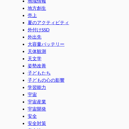
地域情報
地方創生
売上
夏のアクティビティ
外付けSSD
外出先
大容量バッテリー
天体観測
天文学
姿勢改善
子どもたち
子どもの心の影響
学習能力
宇宙
宇宙産業
宇宙開発
安全
安全対策