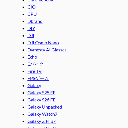
CIO
CPU
Dbrand
DIY
DJI
DJI Osmo Nano
Dymesty AI Glasses
Echo
Eバイク
Fire TV
FPSゲーム
Galaxy
Galaxy S25 FE
Galaxy S26 FE
Galaxy Unpacked
Galaxy Watch7
Galaxy Z Flip7