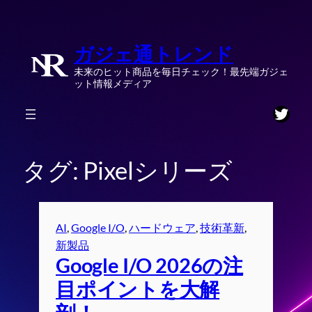
内
容
ガジェ通トレンド
を
ス
未来のヒット商品を毎日チェック！最先端ガジェ
キ
ット情報メディア
ッ
Twitt
プ
タグ:
Pixelシリーズ
AI
, 
Google I/O
, 
ハードウェア
, 
技術革新
, 
新製品
Google I/O 2026の注
目ポイントを大解