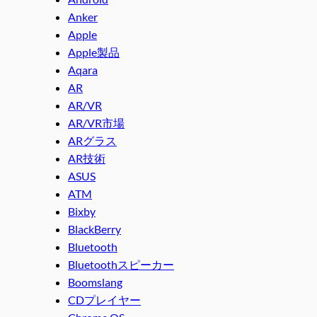
Anker
Apple
Apple製品
Aqara
AR
AR/VR
AR/VR市場
ARグラス
AR技術
ASUS
ATM
Bixby
BlackBerry
Bluetooth
Bluetoothスピーカー
Boomslang
CDプレイヤー