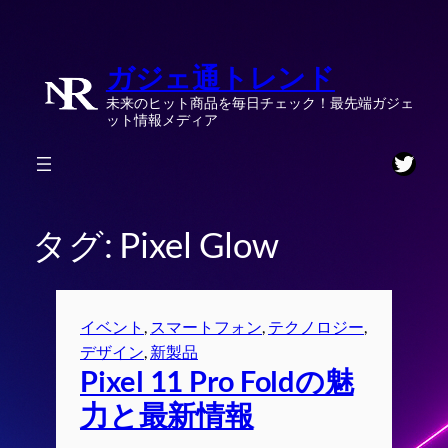
内
容
ガジェ通トレンド
を
ス
未来のヒット商品を毎日チェック！最先端ガジェ
キ
ット情報メディア
ッ
Twitt
プ
タグ:
Pixel Glow
イベント
, 
スマートフォン
, 
テクノロジー
, 
デザイン
, 
新製品
Pixel 11 Pro Foldの魅
力と最新情報