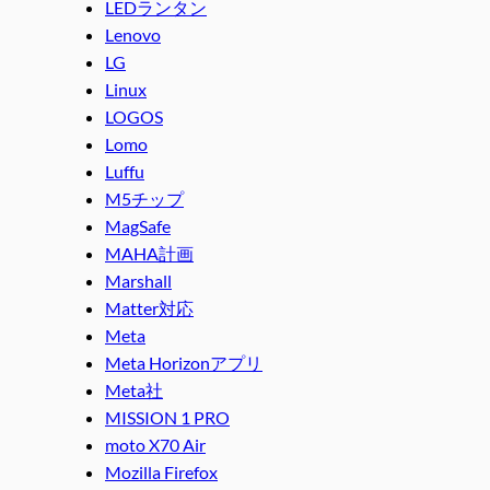
LEDランタン
Lenovo
LG
Linux
LOGOS
Lomo
Luffu
M5チップ
MagSafe
MAHA計画
Marshall
Matter対応
Meta
Meta Horizonアプリ
Meta社
MISSION 1 PRO
moto X70 Air
Mozilla Firefox