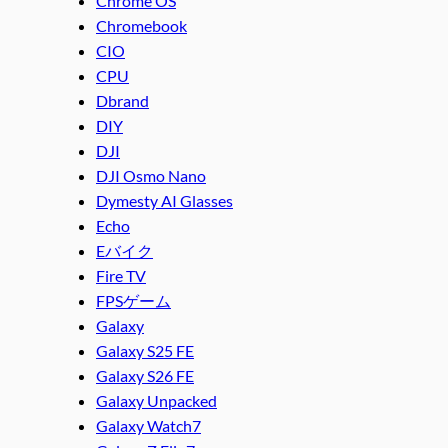
Chrome OS
Chromebook
CIO
CPU
Dbrand
DIY
DJI
DJI Osmo Nano
Dymesty AI Glasses
Echo
Eバイク
Fire TV
FPSゲーム
Galaxy
Galaxy S25 FE
Galaxy S26 FE
Galaxy Unpacked
Galaxy Watch7