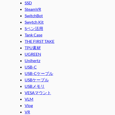
SSD
SteamVR
SwitchBot
Swytch Kit
Sペン活用
Tank Case
THE FIRST TAKE
TPU素材
UGREEN
Unihertz
USB-C
USB-Cケーブル
USBケーブル
USBメモリ
VESAマウント
VLM
Vlog
VR