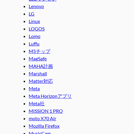
Lenovo
LG
Linux
LOGOS
Lomo
Luffu
M5チップ
MagSafe
MAHA計画
Marshall
Matter対応
Meta
Meta Horizonアプリ
Meta社
MISSION 1 PRO
moto X70 Air
Mozilla Firefox
MusicCam