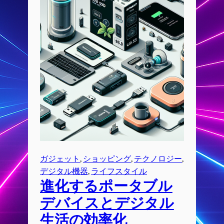
ガジェット
, 
ショッピング
, 
テクノロジー
, 
デジタル機器
, 
ライフスタイル
進化するポータブル
デバイスとデジタル
生活の効率化