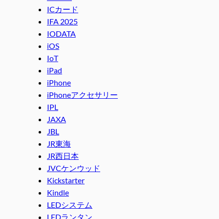
ICカード
IFA 2025
IODATA
iOS
IoT
iPad
iPhone
iPhoneアクセサリー
IPL
JAXA
JBL
JR東海
JR西日本
JVCケンウッド
Kickstarter
Kindle
LEDシステム
LEDランタン