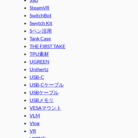
SteamVR
SwitchBot
Swytch Kit
Sペン活用
Tank Case
THE FIRST TAKE
TPU素材
UGREEN
Unihertz
USB-C
USB-Cケーブル
USBケーブル
USBメモリ
VESAマウント
VLM
Vlog
VR