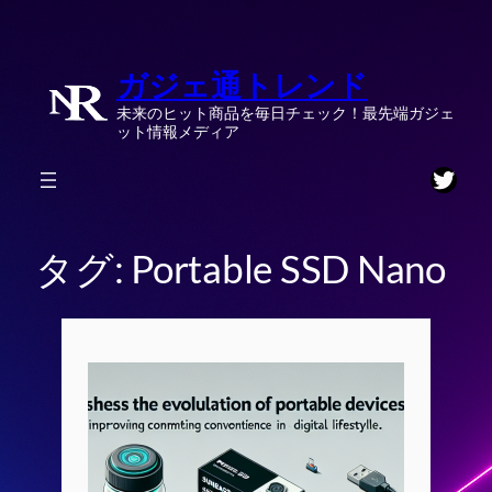
内
容
ガジェ通トレンド
を
ス
未来のヒット商品を毎日チェック！最先端ガジェ
キ
ット情報メディア
ッ
Twitt
プ
タグ:
Portable SSD Nano