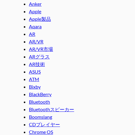
Anker
Apple
Apple製品
Aqara
AR
AR/VR
AR/VR市場
ARグラス
AR技術
ASUS
ATM
Bixby
BlackBerry
Bluetooth
Bluetoothスピーカー
Boomslang
CDプレイヤー
Chrome OS