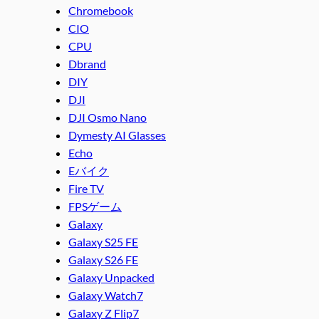
Chromebook
CIO
CPU
Dbrand
DIY
DJI
DJI Osmo Nano
Dymesty AI Glasses
Echo
Eバイク
Fire TV
FPSゲーム
Galaxy
Galaxy S25 FE
Galaxy S26 FE
Galaxy Unpacked
Galaxy Watch7
Galaxy Z Flip7