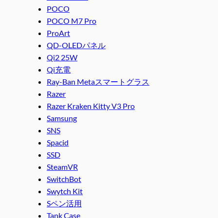
POCO
POCO M7 Pro
ProArt
QD-OLEDパネル
Qi2 25W
Qi充電
Ray-Ban Metaスマートグラス
Razer
Razer Kraken Kitty V3 Pro
Samsung
SNS
Spacid
SSD
SteamVR
SwitchBot
Swytch Kit
Sペン活用
Tank Case