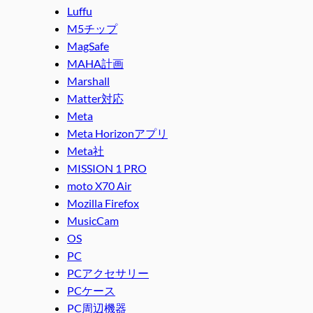
Luffu
M5チップ
MagSafe
MAHA計画
Marshall
Matter対応
Meta
Meta Horizonアプリ
Meta社
MISSION 1 PRO
moto X70 Air
Mozilla Firefox
MusicCam
OS
PC
PCアクセサリー
PCケース
PC周辺機器