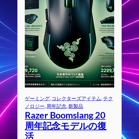
ゲーミング
, 
コレクターズアイテム
, 
テク
ノロジー
, 
周年記念
, 
新製品
Razer Boomslang 20
周年記念モデルの復
活