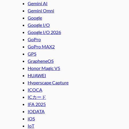
Gemini AI
Gemini Omni
Google
Google I/O
Google I/O 2026
GoPro
GoPro MAX2
GPS
GrapheneOS
Honor Magic V5
HUAWEI
Hyperscape Capture
ICOCA
ICカード
IFA 2025
IODATA
iOS
IoT