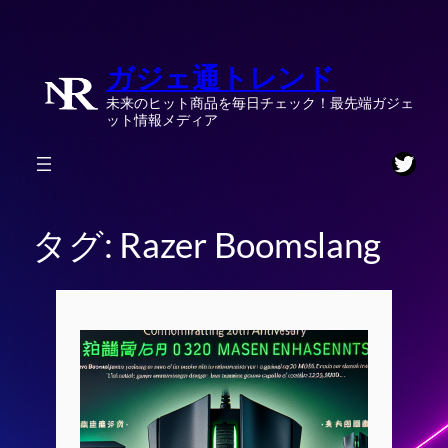
内
容
ガジェ通トレンド
を
ス
未来のヒット商品を毎日チェック！最先端ガジェ
キ
ット情報メディア
ッ
Twitt
プ
タグ:
Razer Boomslang