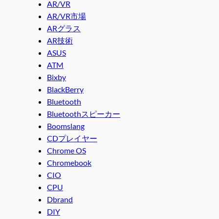
AR/VR
AR/VR市場
ARグラス
AR技術
ASUS
ATM
Bixby
BlackBerry
Bluetooth
Bluetoothスピーカー
Boomslang
CDプレイヤー
Chrome OS
Chromebook
CIO
CPU
Dbrand
DIY