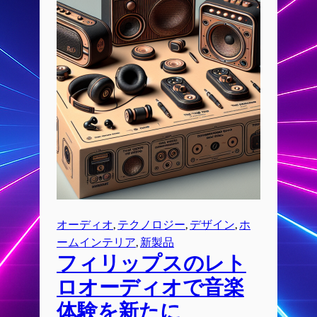
オーディオ
, 
テクノロジー
, 
デザイン
, 
ホ
ームインテリア
, 
新製品
フィリップスのレト
ロオーディオで音楽
体験を新たに