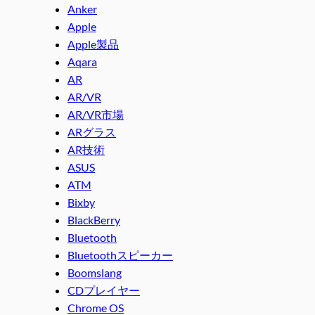
Anker
Apple
Apple製品
Aqara
AR
AR/VR
AR/VR市場
ARグラス
AR技術
ASUS
ATM
Bixby
BlackBerry
Bluetooth
Bluetoothスピーカー
Boomslang
CDプレイヤー
Chrome OS