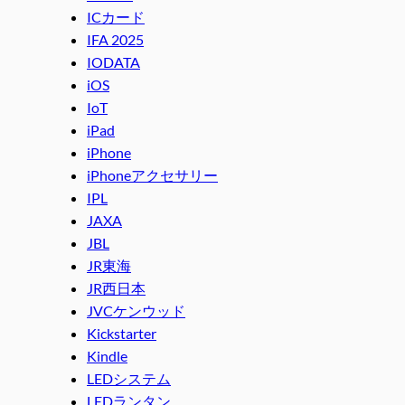
ICカード
IFA 2025
IODATA
iOS
IoT
iPad
iPhone
iPhoneアクセサリー
IPL
JAXA
JBL
JR東海
JR西日本
JVCケンウッド
Kickstarter
Kindle
LEDシステム
LEDランタン