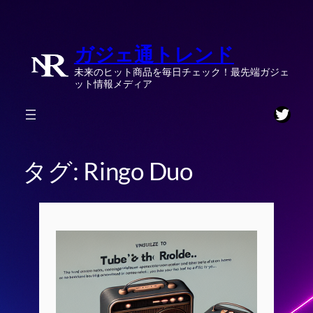
内
容
ガジェ通トレンド
を
ス
未来のヒット商品を毎日チェック！最先端ガジェ
キ
ット情報メディア
ッ
Twitt
プ
タグ:
Ringo Duo