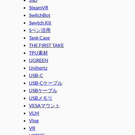
SteamVR
SwitchBot
Swytch Kit
Sペン活用
Tank Case
THE FIRST TAKE
TPU素材
UGREEN
Unihertz
USB-C
USB-Cケーブル
USBケーブル
USBメモリ
VESAマウント
VLM
Vlog
VR