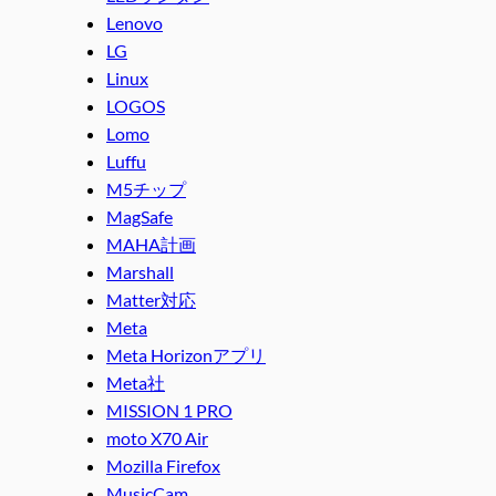
Lenovo
LG
Linux
LOGOS
Lomo
Luffu
M5チップ
MagSafe
MAHA計画
Marshall
Matter対応
Meta
Meta Horizonアプリ
Meta社
MISSION 1 PRO
moto X70 Air
Mozilla Firefox
MusicCam