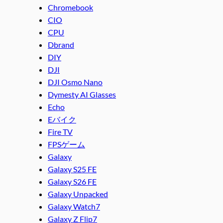
Chromebook
CIO
CPU
Dbrand
DIY
DJI
DJI Osmo Nano
Dymesty AI Glasses
Echo
Eバイク
Fire TV
FPSゲーム
Galaxy
Galaxy S25 FE
Galaxy S26 FE
Galaxy Unpacked
Galaxy Watch7
Galaxy Z Flip7