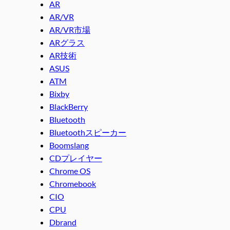
AR
AR/VR
AR/VR市場
ARグラス
AR技術
ASUS
ATM
Bixby
BlackBerry
Bluetooth
Bluetoothスピーカー
Boomslang
CDプレイヤー
Chrome OS
Chromebook
CIO
CPU
Dbrand