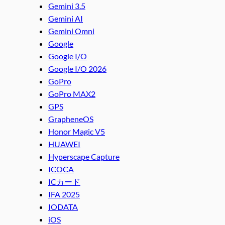
Gemini 3.5
Gemini AI
Gemini Omni
Google
Google I/O
Google I/O 2026
GoPro
GoPro MAX2
GPS
GrapheneOS
Honor Magic V5
HUAWEI
Hyperscape Capture
ICOCA
ICカード
IFA 2025
IODATA
iOS