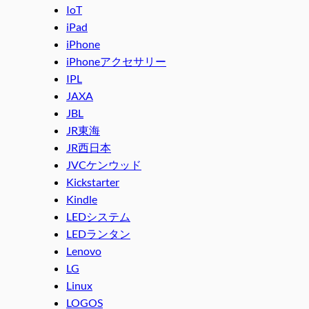
IoT
iPad
iPhone
iPhoneアクセサリー
IPL
JAXA
JBL
JR東海
JR西日本
JVCケンウッド
Kickstarter
Kindle
LEDシステム
LEDランタン
Lenovo
LG
Linux
LOGOS