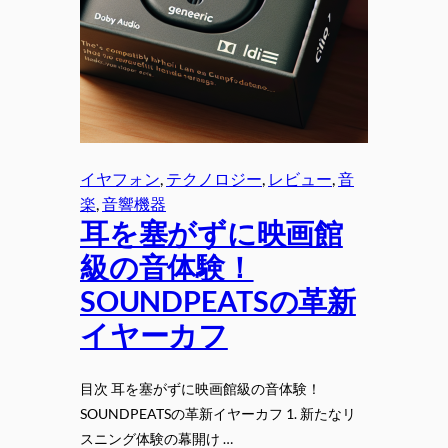
イヤフォン
, 
テクノロジー
, 
レビュー
, 
音
楽
, 
音響機器
耳を塞がずに映画館
級の音体験！
SOUNDPEATSの革新
イヤーカフ
目次 耳を塞がずに映画館級の音体験！
SOUNDPEATSの革新イヤーカフ 1. 新たなリ
スニング体験の幕開け …