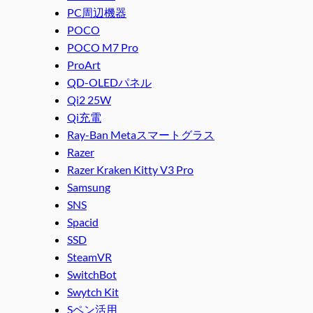
PC周辺機器
POCO
POCO M7 Pro
ProArt
QD-OLEDパネル
Qi2 25W
Qi充電
Ray-Ban Metaスマートグラス
Razer
Razer Kraken Kitty V3 Pro
Samsung
SNS
Spacid
SSD
SteamVR
SwitchBot
Swytch Kit
Sペン活用