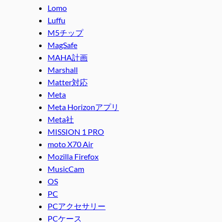
Lomo
Luffu
M5チップ
MagSafe
MAHA計画
Marshall
Matter対応
Meta
Meta Horizonアプリ
Meta社
MISSION 1 PRO
moto X70 Air
Mozilla Firefox
MusicCam
OS
PC
PCアクセサリー
PCケース