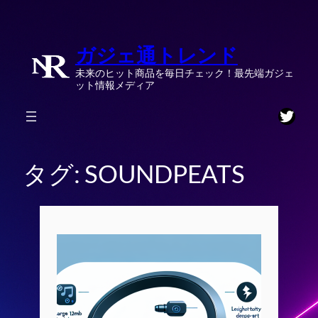
内
容
ガジェ通トレンド
を
ス
未来のヒット商品を毎日チェック！最先端ガジェ
キ
ット情報メディア
ッ
Twitt
プ
タグ:
SOUNDPEATS