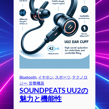
Bluetooth
, 
イヤホン
, 
スポーツ
, 
テクノロ
ジー
, 
音響機器
SOUNDPEATS UU2の
魅力と機能性