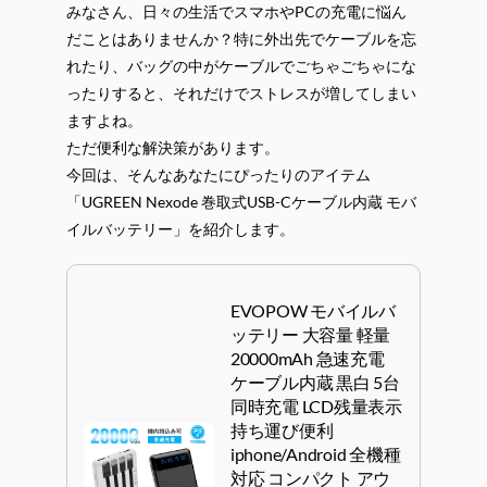
みなさん、日々の生活でスマホやPCの充電に悩ん
だことはありませんか？特に外出先でケーブルを忘
れたり、バッグの中がケーブルでごちゃごちゃにな
ったりすると、それだけでストレスが増してしまい
ますよね。
ただ便利な解決策があります。
今回は、そんなあなたにぴったりのアイテム
「UGREEN Nexode 巻取式USB-Cケーブル内蔵 モバ
イルバッテリー」を紹介します。
EVOPOW モバイルバ
ッテリー 大容量 軽量
20000mAh 急速充電
ケーブル内蔵 黒白 5台
同時充電 LCD残量表示
持ち運び便利
iphone/Android 全機種
対応 コンパクト アウ