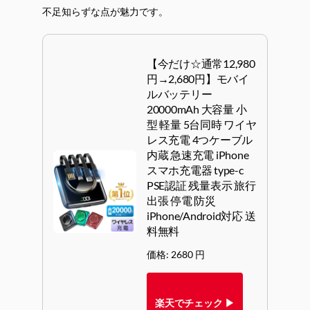
不足知らずな点が魅力です。
【今だけ☆通常12,980
円→2,680円】モバイ
ルバッテリー
20000mAh 大容量 小
型 軽量 5台同時 ワイヤ
レス充電 4つケーブル
内蔵 急速充電 iPhone
スマホ充電器 type-c
PSE認証 残量表示 旅行
出張 停電 防災
iPhone/Android対応 送
料無料
価格: 2680 円
楽天でチェック ▶