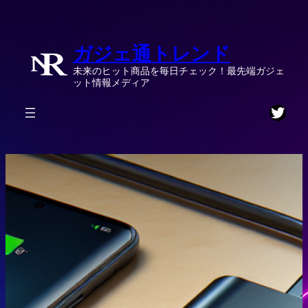
内
容
ガジェ通トレンド
を
ス
未来のヒット商品を毎日チェック！最先端ガジェ
キ
ット情報メディア
ッ
Twitt
プ